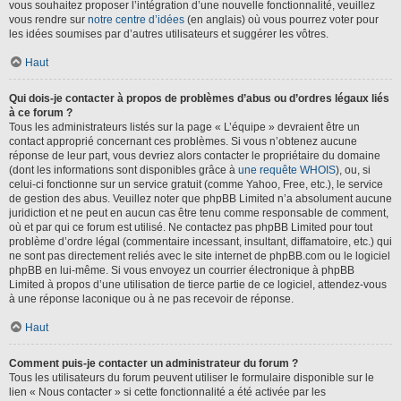
vous souhaitez proposer l’intégration d’une nouvelle fonctionnalité, veuillez
vous rendre sur
notre centre d’idées
(en anglais) où vous pourrez voter pour
les idées soumises par d’autres utilisateurs et suggérer les vôtres.
Haut
Qui dois-je contacter à propos de problèmes d’abus ou d’ordres légaux liés
à ce forum ?
Tous les administrateurs listés sur la page « L’équipe » devraient être un
contact approprié concernant ces problèmes. Si vous n’obtenez aucune
réponse de leur part, vous devriez alors contacter le propriétaire du domaine
(dont les informations sont disponibles grâce à
une requête WHOIS
), ou, si
celui-ci fonctionne sur un service gratuit (comme Yahoo, Free, etc.), le service
de gestion des abus. Veuillez noter que phpBB Limited n’a absolument aucune
juridiction et ne peut en aucun cas être tenu comme responsable de comment,
où et par qui ce forum est utilisé. Ne contactez pas phpBB Limited pour tout
problème d’ordre légal (commentaire incessant, insultant, diffamatoire, etc.) qui
ne sont pas directement reliés avec le site internet de phpBB.com ou le logiciel
phpBB en lui-même. Si vous envoyez un courrier électronique à phpBB
Limited à propos d’une utilisation de tierce partie de ce logiciel, attendez-vous
à une réponse laconique ou à ne pas recevoir de réponse.
Haut
Comment puis-je contacter un administrateur du forum ?
Tous les utilisateurs du forum peuvent utiliser le formulaire disponible sur le
lien « Nous contacter » si cette fonctionnalité a été activée par les