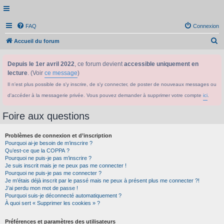
FAQ
Connexion
R
Accueil du forum
e
Depuis le 1er avril 2022
, ce forum devient
accessible uniquement en
c
lecture
. (Voir
ce message
)
h
Il n'est plus possible de s'y inscrire, de s'y connecter, de poster de nouveaux messages ou
e
d'accéder à la messagerie privée. Vous pouvez demander à supprimer votre compte
ici
.
r
c
Foire aux questions
h
Problèmes de connexion et d’inscription
e
Pourquoi ai-je besoin de m’inscrire ?
r
Qu’est-ce que la COPPA ?
Pourquoi ne puis-je pas m’inscrire ?
Je suis inscrit mais je ne peux pas me connecter !
Pourquoi ne puis-je pas me connecter ?
Je m’étais déjà inscrit par le passé mais ne peux à présent plus me connecter ?!
J’ai perdu mon mot de passe !
Pourquoi suis-je déconnecté automatiquement ?
À quoi sert « Supprimer les cookies » ?
Préférences et paramètres des utilisateurs