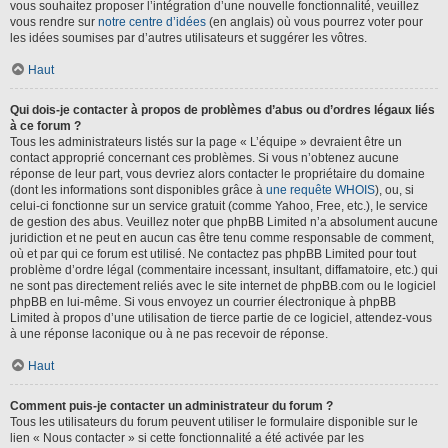
vous souhaitez proposer l’intégration d’une nouvelle fonctionnalité, veuillez
vous rendre sur
notre centre d’idées
(en anglais) où vous pourrez voter pour
les idées soumises par d’autres utilisateurs et suggérer les vôtres.
Haut
Qui dois-je contacter à propos de problèmes d’abus ou d’ordres légaux liés
à ce forum ?
Tous les administrateurs listés sur la page « L’équipe » devraient être un
contact approprié concernant ces problèmes. Si vous n’obtenez aucune
réponse de leur part, vous devriez alors contacter le propriétaire du domaine
(dont les informations sont disponibles grâce à
une requête WHOIS
), ou, si
celui-ci fonctionne sur un service gratuit (comme Yahoo, Free, etc.), le service
de gestion des abus. Veuillez noter que phpBB Limited n’a absolument aucune
juridiction et ne peut en aucun cas être tenu comme responsable de comment,
où et par qui ce forum est utilisé. Ne contactez pas phpBB Limited pour tout
problème d’ordre légal (commentaire incessant, insultant, diffamatoire, etc.) qui
ne sont pas directement reliés avec le site internet de phpBB.com ou le logiciel
phpBB en lui-même. Si vous envoyez un courrier électronique à phpBB
Limited à propos d’une utilisation de tierce partie de ce logiciel, attendez-vous
à une réponse laconique ou à ne pas recevoir de réponse.
Haut
Comment puis-je contacter un administrateur du forum ?
Tous les utilisateurs du forum peuvent utiliser le formulaire disponible sur le
lien « Nous contacter » si cette fonctionnalité a été activée par les