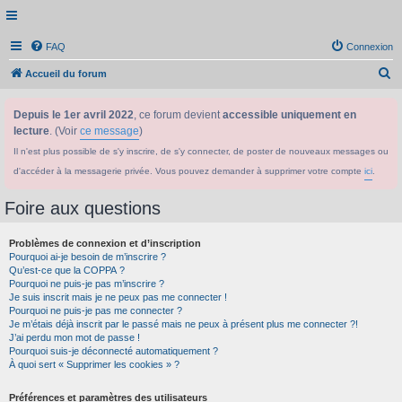
FAQ
Connexion
R
Accueil du forum
e
Depuis le 1er avril 2022
, ce forum devient
accessible uniquement en
c
lecture
. (Voir
ce message
)
h
Il n'est plus possible de s'y inscrire, de s'y connecter, de poster de nouveaux messages ou
e
d'accéder à la messagerie privée. Vous pouvez demander à supprimer votre compte
ici
.
r
c
Foire aux questions
h
Problèmes de connexion et d’inscription
e
Pourquoi ai-je besoin de m’inscrire ?
r
Qu’est-ce que la COPPA ?
Pourquoi ne puis-je pas m’inscrire ?
Je suis inscrit mais je ne peux pas me connecter !
Pourquoi ne puis-je pas me connecter ?
Je m’étais déjà inscrit par le passé mais ne peux à présent plus me connecter ?!
J’ai perdu mon mot de passe !
Pourquoi suis-je déconnecté automatiquement ?
À quoi sert « Supprimer les cookies » ?
Préférences et paramètres des utilisateurs