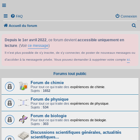
FAQ
Connexion
R
Accueil du forum
e
Depuis le 1er avril 2022
, ce forum devient
accessible uniquement en
c
lecture
. (Voir
ce message
)
h
Il n'est plus possible de s'y inscrire, de s'y connecter, de poster de nouveaux messages ou
e
d'accéder à la messagerie privée. Vous pouvez demander à supprimer votre compte
ici
.
r
c
Forums tout public
h
Forum de chimie
e
Pour tout ce qui traite des
expériences de chimie
.
Sujets :
1652
r
Forum de physique
Pour tout ce qui traite des
expériences de physique
.
Sujets :
534
Forum de biologie
Pour tout ce qui traite des
expériences de biologie
.
Sujets :
303
Discussions scientifiques générales, actualités
scientifiques...