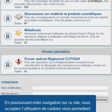
Pour des échanges de points de vue sur des sujets
scientifiques
, des
nouvelles découvertes, des controverses...
Sujets :
282
Discussions sur matériel et produits scientifiques
Pour des renseignements et conseils concernant le choix de matériel
et produits scientifiques. (Pas de petites annonces ici.)
Sujets :
69
Métaforum
Annonces concernant l'utilisation du présent forum ! Posez ici vos
questions relatives à l'utilisation (technique) du forum. (Pas de
question d'ordre scientifique ici.)
Sujets :
13
Forums spécialisés
Forum spécial Règlement CLP/SGH
Pour des questions sur la Réglementation européenne de
classification et étiquetage des substances et mélanges, basée sur
les recommandations du Système Général Harmonisé.
Sujets :
41
CONNEXION
Nom d’utilisateur :
Mot de passe :
J’ai oublié mon mot de passe
Se souvenir de moi
En poursuivant votre navigation sur ce site, vous
acceptez l’utilisation de cookies vous permettant
STATISTIQUES