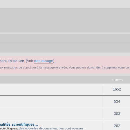
ent en lecture
. (Voir
ce message
)
ouveaux messages ou d'accéder à la messagerie privée. Vous pouvez demander à supprimer votre c
SUJETS
1652
534
303
lités scientifiques...
282
scientifiques
, des nouvelles découvertes, des controverses...