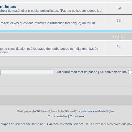
ntifiques
69
oix de matériel et produits scientifiques. (Pas de petites annonces ici.)
13
osez ici vos questions relatives à l'utilisation (technique) du forum.
SUJETS
41
e de classification et étiquetage des substances et mélanges, basée
onisé.
J’ai oublié mon mot de passe
|
Se souvenir de moi
Développé par
phpBB
® Forum Software © phpBB Limited
|
Traduction française officielle
©
Qiaeru
Confidentialité
|
Conditions
 propos de scienceamusante.net
-
Contact
- ©
Anima-Science
. Tous droits réservés pour tous pay