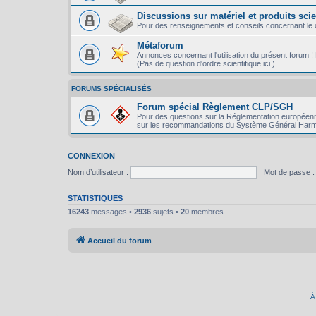
Discussions sur matériel et produits scie
Pour des renseignements et conseils concernant le ch
Métaforum
Annonces concernant l'utilisation du présent forum ! P
(Pas de question d'ordre scientifique ici.)
FORUMS SPÉCIALISÉS
Forum spécial Règlement CLP/SGH
Pour des questions sur la Réglementation européenn
sur les recommandations du Système Général Harm
CONNEXION
Nom d’utilisateur :
Mot de passe :
STATISTIQUES
16243
messages •
2936
sujets •
20
membres
Accueil du forum
À