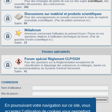
Pour des échanges de points de vue sur des sujets
scientifiques
, des
nouvelles découvertes, des controverses...
Sujets :
282
Discussions sur matériel et produits scientifiques
Pour des renseignements et conseils concernant le choix de matériel
et produits scientifiques. (Pas de petites annonces ici.)
Sujets :
69
Métaforum
Annonces concernant l'utilisation du présent forum ! Posez ici vos
questions relatives à l'utilisation (technique) du forum. (Pas de
question d'ordre scientifique ici.)
Sujets :
13
Forums spécialisés
Forum spécial Règlement CLP/SGH
Pour des questions sur la Réglementation européenne de
classification et étiquetage des substances et mélanges, basée sur
les recommandations du Système Général Harmonisé.
Sujets :
41
CONNEXION
Nom d’utilisateur :
Mot de passe :
J’ai oublié mon mot de passe
Se souvenir de moi
En poursuivant votre navigation sur ce site, vous
STATISTIQUES
acceptez l’utilisation de cookies vous permettant