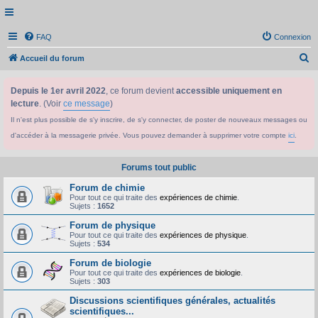
FAQ
Connexion
R
Accueil du forum
e
Depuis le 1er avril 2022
, ce forum devient
accessible uniquement en
c
lecture
. (Voir
ce message
)
h
Il n'est plus possible de s'y inscrire, de s'y connecter, de poster de nouveaux messages ou
e
d'accéder à la messagerie privée. Vous pouvez demander à supprimer votre compte
ici
.
r
c
Forums tout public
h
Forum de chimie
e
Pour tout ce qui traite des
expériences de chimie
.
Sujets :
1652
r
Forum de physique
Pour tout ce qui traite des
expériences de physique
.
Sujets :
534
Forum de biologie
Pour tout ce qui traite des
expériences de biologie
.
Sujets :
303
Discussions scientifiques générales, actualités
scientifiques...