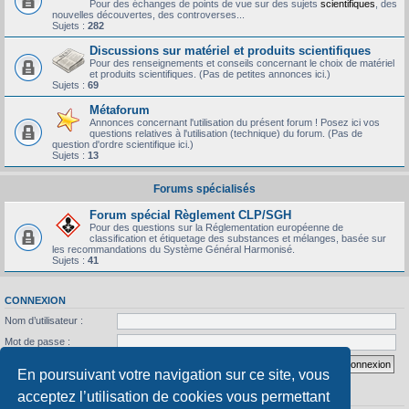
Pour des échanges de points de vue sur des sujets
scientifiques
, des
nouvelles découvertes, des controverses...
Sujets :
282
Discussions sur matériel et produits scientifiques
Pour des renseignements et conseils concernant le choix de matériel
et produits scientifiques. (Pas de petites annonces ici.)
Sujets :
69
Métaforum
Annonces concernant l'utilisation du présent forum ! Posez ici vos
questions relatives à l'utilisation (technique) du forum. (Pas de
question d'ordre scientifique ici.)
Sujets :
13
Forums spécialisés
Forum spécial Règlement CLP/SGH
Pour des questions sur la Réglementation européenne de
classification et étiquetage des substances et mélanges, basée sur
les recommandations du Système Général Harmonisé.
Sujets :
41
CONNEXION
Nom d’utilisateur :
Mot de passe :
J’ai oublié mon mot de passe
Se souvenir de moi
En poursuivant votre navigation sur ce site, vous
acceptez l’utilisation de cookies vous permettant
STATISTIQUES