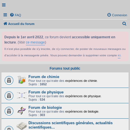
FAQ
Connexion
R
Accueil du forum
e
Depuis le 1er avril 2022
, ce forum devient
accessible uniquement en
c
lecture
. (Voir
ce message
)
h
Il n'est plus possible de s'y inscrire, de s'y connecter, de poster de nouveaux messages ou
e
d'accéder à la messagerie privée. Vous pouvez demander à supprimer votre compte
ici
.
r
c
Forums tout public
h
Forum de chimie
e
Pour tout ce qui traite des
expériences de chimie
.
Sujets :
1652
r
Forum de physique
Pour tout ce qui traite des
expériences de physique
.
Sujets :
534
Forum de biologie
Pour tout ce qui traite des
expériences de biologie
.
Sujets :
303
Discussions scientifiques générales, actualités
scientifiques...