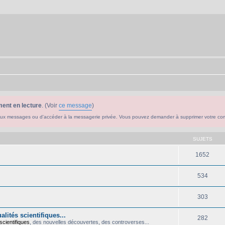
ent en lecture
. (Voir
ce message
)
ouveaux messages ou d'accéder à la messagerie privée. Vous pouvez demander à supprimer votre c
SUJETS
1652
534
303
lités scientifiques...
282
scientifiques
, des nouvelles découvertes, des controverses...