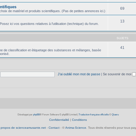
ntifiques
69
oix de matériel et produits scientifiques. (Pas de petites annonces ici.)
13
osez ici vos questions relatives à l'utilisation (technique) du forum.
SUJETS
41
e de classification et étiquetage des substances et mélanges, basée
onisé.
J’ai oublié mon mot de passe
|
Se souvenir de moi
Développé par
phpBB
® Forum Software © phpBB Limited
|
Traduction française officielle
©
Qiaeru
Confidentialité
|
Conditions
 propos de scienceamusante.net
-
Contact
- ©
Anima-Science
. Tous droits réservés pour tous pay