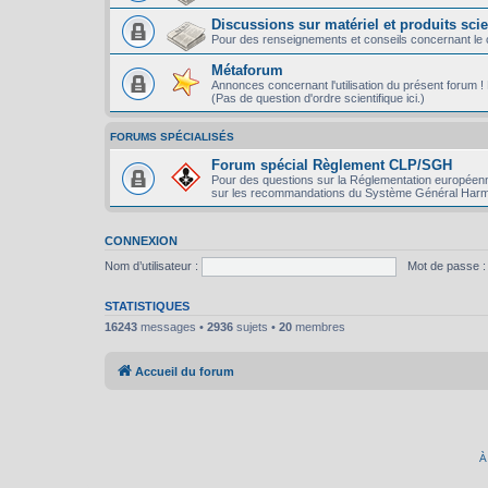
Discussions sur matériel et produits scie
Pour des renseignements et conseils concernant le ch
Métaforum
Annonces concernant l'utilisation du présent forum ! P
(Pas de question d'ordre scientifique ici.)
FORUMS SPÉCIALISÉS
Forum spécial Règlement CLP/SGH
Pour des questions sur la Réglementation européenn
sur les recommandations du Système Général Harm
CONNEXION
Nom d’utilisateur :
Mot de passe :
STATISTIQUES
16243
messages •
2936
sujets •
20
membres
Accueil du forum
À