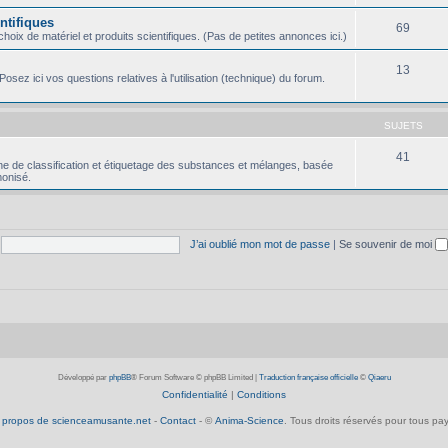
ntifiques
69
oix de matériel et produits scientifiques. (Pas de petites annonces ici.)
13
osez ici vos questions relatives à l'utilisation (technique) du forum.
SUJETS
41
e de classification et étiquetage des substances et mélanges, basée
onisé.
J’ai oublié mon mot de passe
|
Se souvenir de moi
Développé par
phpBB
® Forum Software © phpBB Limited
|
Traduction française officielle
©
Qiaeru
Confidentialité
|
Conditions
 propos de scienceamusante.net
-
Contact
- ©
Anima-Science
. Tous droits réservés pour tous pay