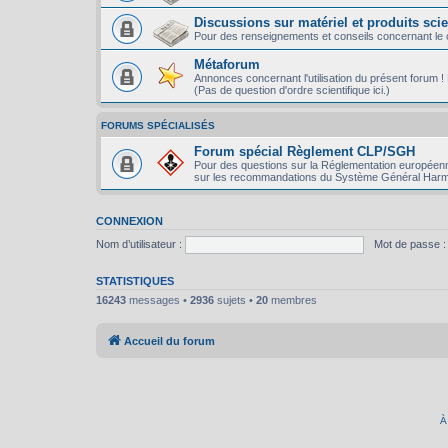
Discussions sur matériel et produits scie
Pour des renseignements et conseils concernant le ch
Métaforum
Annonces concernant l'utilisation du présent forum ! P
(Pas de question d'ordre scientifique ici.)
FORUMS SPÉCIALISÉS
Forum spécial Règlement CLP/SGH
Pour des questions sur la Réglementation européenn
sur les recommandations du Système Général Harm
CONNEXION
Nom d’utilisateur :
Mot de passe :
STATISTIQUES
16243
messages •
2936
sujets •
20
membres
Accueil du forum
À