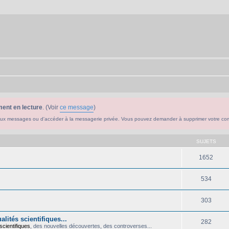
ent en lecture
. (Voir
ce message
)
ouveaux messages ou d'accéder à la messagerie privée. Vous pouvez demander à supprimer votre c
SUJETS
1652
534
303
lités scientifiques...
282
scientifiques
, des nouvelles découvertes, des controverses...