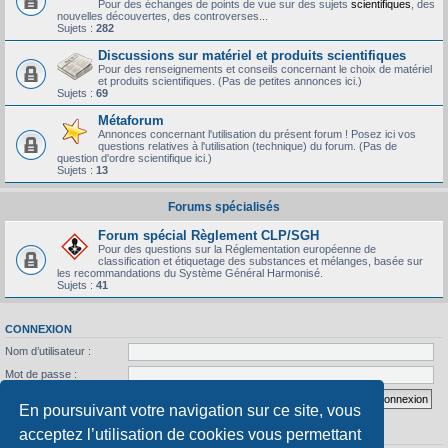
Pour des échanges de points de vue sur des sujets
scientifiques
, des
nouvelles découvertes, des controverses...
Sujets :
282
Discussions sur matériel et produits scientifiques
Pour des renseignements et conseils concernant le choix de matériel
et produits scientifiques. (Pas de petites annonces ici.)
Sujets :
69
Métaforum
Annonces concernant l'utilisation du présent forum ! Posez ici vos
questions relatives à l'utilisation (technique) du forum. (Pas de
question d'ordre scientifique ici.)
Sujets :
13
Forums spécialisés
Forum spécial Règlement CLP/SGH
Pour des questions sur la Réglementation européenne de
classification et étiquetage des substances et mélanges, basée sur
les recommandations du Système Général Harmonisé.
Sujets :
41
CONNEXION
Nom d’utilisateur :
Mot de passe :
J’ai oublié mon mot de passe
Se souvenir de moi
En poursuivant votre navigation sur ce site, vous
acceptez l’utilisation de cookies vous permettant
STATISTIQUES