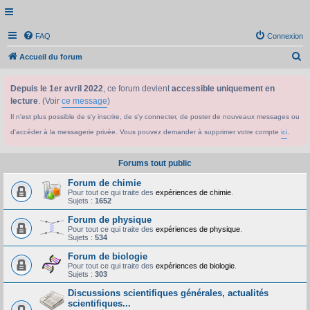
FAQ
Connexion
R
Accueil du forum
e
Depuis le 1er avril 2022
, ce forum devient
accessible uniquement en
c
lecture
. (Voir
ce message
)
h
Il n'est plus possible de s'y inscrire, de s'y connecter, de poster de nouveaux messages ou
e
d'accéder à la messagerie privée. Vous pouvez demander à supprimer votre compte
ici
.
r
c
Forums tout public
h
Forum de chimie
e
Pour tout ce qui traite des
expériences de chimie
.
Sujets :
1652
r
Forum de physique
Pour tout ce qui traite des
expériences de physique
.
Sujets :
534
Forum de biologie
Pour tout ce qui traite des
expériences de biologie
.
Sujets :
303
Discussions scientifiques générales, actualités
scientifiques...