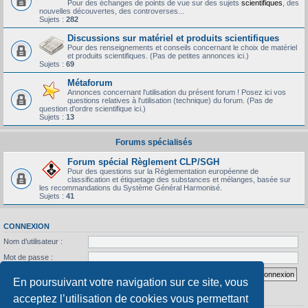
Pour des échanges de points de vue sur des sujets
scientifiques
, des
nouvelles découvertes, des controverses...
Sujets :
282
Discussions sur matériel et produits scientifiques
Pour des renseignements et conseils concernant le choix de matériel
et produits scientifiques. (Pas de petites annonces ici.)
Sujets :
69
Métaforum
Annonces concernant l'utilisation du présent forum ! Posez ici vos
questions relatives à l'utilisation (technique) du forum. (Pas de
question d'ordre scientifique ici.)
Sujets :
13
Forums spécialisés
Forum spécial Règlement CLP/SGH
Pour des questions sur la Réglementation européenne de
classification et étiquetage des substances et mélanges, basée sur
les recommandations du Système Général Harmonisé.
Sujets :
41
CONNEXION
Nom d’utilisateur :
Mot de passe :
J’ai oublié mon mot de passe
Se souvenir de moi
En poursuivant votre navigation sur ce site, vous
acceptez l’utilisation de cookies vous permettant
STATISTIQUES