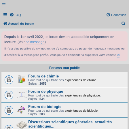
FAQ
Connexion
R
Accueil du forum
e
Depuis le 1er avril 2022
, ce forum devient
accessible uniquement en
c
lecture
. (Voir
ce message
)
h
Il n'est plus possible de s'y inscrire, de s'y connecter, de poster de nouveaux messages ou
e
d'accéder à la messagerie privée. Vous pouvez demander à supprimer votre compte
ici
.
r
c
Forums tout public
h
Forum de chimie
e
Pour tout ce qui traite des
expériences de chimie
.
Sujets :
1652
r
Forum de physique
Pour tout ce qui traite des
expériences de physique
.
Sujets :
534
Forum de biologie
Pour tout ce qui traite des
expériences de biologie
.
Sujets :
303
Discussions scientifiques générales, actualités
scientifiques...