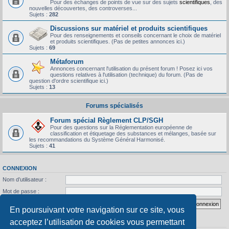
Pour des échanges de points de vue sur des sujets
scientifiques
, des
nouvelles découvertes, des controverses...
Sujets :
282
Discussions sur matériel et produits scientifiques
Pour des renseignements et conseils concernant le choix de matériel
et produits scientifiques. (Pas de petites annonces ici.)
Sujets :
69
Métaforum
Annonces concernant l'utilisation du présent forum ! Posez ici vos
questions relatives à l'utilisation (technique) du forum. (Pas de
question d'ordre scientifique ici.)
Sujets :
13
Forums spécialisés
Forum spécial Règlement CLP/SGH
Pour des questions sur la Réglementation européenne de
classification et étiquetage des substances et mélanges, basée sur
les recommandations du Système Général Harmonisé.
Sujets :
41
CONNEXION
Nom d’utilisateur :
Mot de passe :
J’ai oublié mon mot de passe
Se souvenir de moi
En poursuivant votre navigation sur ce site, vous
acceptez l’utilisation de cookies vous permettant
STATISTIQUES