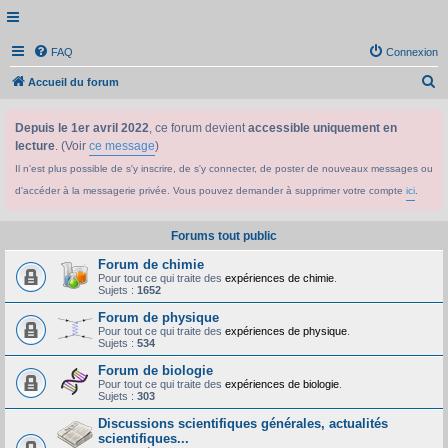
FAQ
Connexion
R
Accueil du forum
e
Depuis le 1er avril 2022
, ce forum devient
accessible uniquement en
c
lecture
. (Voir
ce message
)
h
Il n'est plus possible de s'y inscrire, de s'y connecter, de poster de nouveaux messages ou
e
d'accéder à la messagerie privée. Vous pouvez demander à supprimer votre compte
ici
.
r
c
Forums tout public
h
Forum de chimie
e
Pour tout ce qui traite des
expériences de chimie
.
Sujets :
1652
r
Forum de physique
Pour tout ce qui traite des
expériences de physique
.
Sujets :
534
Forum de biologie
Pour tout ce qui traite des
expériences de biologie
.
Sujets :
303
Discussions scientifiques générales, actualités
scientifiques...