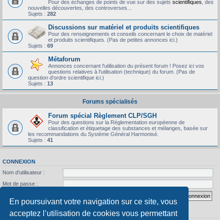
Pour des échanges de points de vue sur des sujets
scientifiques
, des
nouvelles découvertes, des controverses...
Sujets :
282
Discussions sur matériel et produits scientifiques
Pour des renseignements et conseils concernant le choix de matériel
et produits scientifiques. (Pas de petites annonces ici.)
Sujets :
69
Métaforum
Annonces concernant l'utilisation du présent forum ! Posez ici vos
questions relatives à l'utilisation (technique) du forum. (Pas de
question d'ordre scientifique ici.)
Sujets :
13
Forums spécialisés
Forum spécial Règlement CLP/SGH
Pour des questions sur la Réglementation européenne de
classification et étiquetage des substances et mélanges, basée sur
les recommandations du Système Général Harmonisé.
Sujets :
41
CONNEXION
Nom d’utilisateur :
Mot de passe :
J’ai oublié mon mot de passe
Se souvenir de moi
En poursuivant votre navigation sur ce site, vous
acceptez l’utilisation de cookies vous permettant
STATISTIQUES