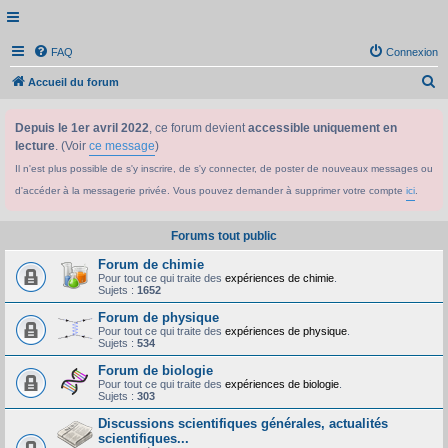
FAQ
Connexion
R
Accueil du forum
e
Depuis le 1er avril 2022
, ce forum devient
accessible uniquement en
c
lecture
. (Voir
ce message
)
h
Il n'est plus possible de s'y inscrire, de s'y connecter, de poster de nouveaux messages ou
e
d'accéder à la messagerie privée. Vous pouvez demander à supprimer votre compte
ici
.
r
c
Forums tout public
h
Forum de chimie
e
Pour tout ce qui traite des
expériences de chimie
.
Sujets :
1652
r
Forum de physique
Pour tout ce qui traite des
expériences de physique
.
Sujets :
534
Forum de biologie
Pour tout ce qui traite des
expériences de biologie
.
Sujets :
303
Discussions scientifiques générales, actualités
scientifiques...