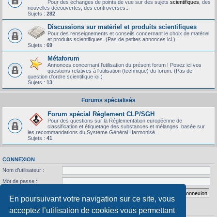
Pour des échanges de points de vue sur des sujets
scientifiques
, des
nouvelles découvertes, des controverses...
Sujets :
282
Discussions sur matériel et produits scientifiques
Pour des renseignements et conseils concernant le choix de matériel
et produits scientifiques. (Pas de petites annonces ici.)
Sujets :
69
Métaforum
Annonces concernant l'utilisation du présent forum ! Posez ici vos
questions relatives à l'utilisation (technique) du forum. (Pas de
question d'ordre scientifique ici.)
Sujets :
13
Forums spécialisés
Forum spécial Règlement CLP/SGH
Pour des questions sur la Réglementation européenne de
classification et étiquetage des substances et mélanges, basée sur
les recommandations du Système Général Harmonisé.
Sujets :
41
CONNEXION
Nom d’utilisateur :
Mot de passe :
J’ai oublié mon mot de passe
Se souvenir de moi
En poursuivant votre navigation sur ce site, vous
acceptez l’utilisation de cookies vous permettant
STATISTIQUES