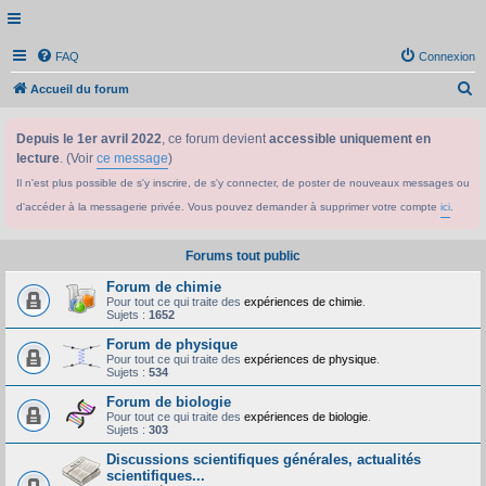
FAQ
Connexion
R
Accueil du forum
e
Depuis le 1er avril 2022
, ce forum devient
accessible uniquement en
c
lecture
. (Voir
ce message
)
h
Il n'est plus possible de s'y inscrire, de s'y connecter, de poster de nouveaux messages ou
e
d'accéder à la messagerie privée. Vous pouvez demander à supprimer votre compte
ici
.
r
c
Forums tout public
h
Forum de chimie
e
Pour tout ce qui traite des
expériences de chimie
.
Sujets :
1652
r
Forum de physique
Pour tout ce qui traite des
expériences de physique
.
Sujets :
534
Forum de biologie
Pour tout ce qui traite des
expériences de biologie
.
Sujets :
303
Discussions scientifiques générales, actualités
scientifiques...