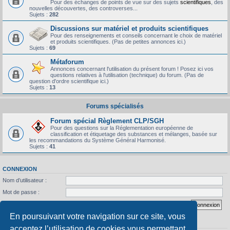
Pour des échanges de points de vue sur des sujets
scientifiques
, des
nouvelles découvertes, des controverses...
Sujets :
282
Discussions sur matériel et produits scientifiques
Pour des renseignements et conseils concernant le choix de matériel
et produits scientifiques. (Pas de petites annonces ici.)
Sujets :
69
Métaforum
Annonces concernant l'utilisation du présent forum ! Posez ici vos
questions relatives à l'utilisation (technique) du forum. (Pas de
question d'ordre scientifique ici.)
Sujets :
13
Forums spécialisés
Forum spécial Règlement CLP/SGH
Pour des questions sur la Réglementation européenne de
classification et étiquetage des substances et mélanges, basée sur
les recommandations du Système Général Harmonisé.
Sujets :
41
CONNEXION
Nom d’utilisateur :
Mot de passe :
J’ai oublié mon mot de passe
Se souvenir de moi
En poursuivant votre navigation sur ce site, vous
STATISTIQUES
acceptez l’utilisation de cookies vous permettant