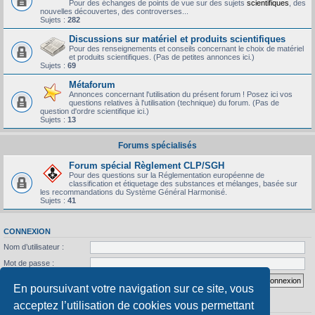
Pour des échanges de points de vue sur des sujets
scientifiques
, des
nouvelles découvertes, des controverses...
Sujets :
282
Discussions sur matériel et produits scientifiques
Pour des renseignements et conseils concernant le choix de matériel
et produits scientifiques. (Pas de petites annonces ici.)
Sujets :
69
Métaforum
Annonces concernant l'utilisation du présent forum ! Posez ici vos
questions relatives à l'utilisation (technique) du forum. (Pas de
question d'ordre scientifique ici.)
Sujets :
13
Forums spécialisés
Forum spécial Règlement CLP/SGH
Pour des questions sur la Réglementation européenne de
classification et étiquetage des substances et mélanges, basée sur
les recommandations du Système Général Harmonisé.
Sujets :
41
CONNEXION
Nom d’utilisateur :
Mot de passe :
J’ai oublié mon mot de passe
Se souvenir de moi
En poursuivant votre navigation sur ce site, vous
acceptez l’utilisation de cookies vous permettant
STATISTIQUES