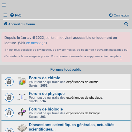
FAQ
Connexion
R
Accueil du forum
e
Depuis le 1er avril 2022
, ce forum devient
accessible uniquement en
c
lecture
. (Voir
ce message
)
h
Il n'est plus possible de s'y inscrire, de s'y connecter, de poster de nouveaux messages ou
e
d'accéder à la messagerie privée. Vous pouvez demander à supprimer votre compte
ici
.
r
c
Forums tout public
h
Forum de chimie
e
Pour tout ce qui traite des
expériences de chimie
.
Sujets :
1652
r
Forum de physique
Pour tout ce qui traite des
expériences de physique
.
Sujets :
534
Forum de biologie
Pour tout ce qui traite des
expériences de biologie
.
Sujets :
303
Discussions scientifiques générales, actualités
scientifiques...