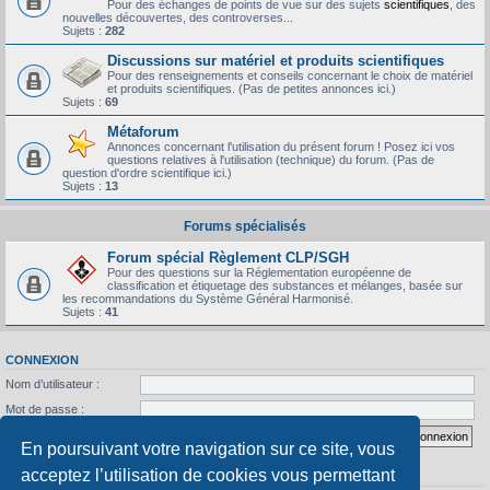
Pour des échanges de points de vue sur des sujets
scientifiques
, des
nouvelles découvertes, des controverses...
Sujets :
282
Discussions sur matériel et produits scientifiques
Pour des renseignements et conseils concernant le choix de matériel
et produits scientifiques. (Pas de petites annonces ici.)
Sujets :
69
Métaforum
Annonces concernant l'utilisation du présent forum ! Posez ici vos
questions relatives à l'utilisation (technique) du forum. (Pas de
question d'ordre scientifique ici.)
Sujets :
13
Forums spécialisés
Forum spécial Règlement CLP/SGH
Pour des questions sur la Réglementation européenne de
classification et étiquetage des substances et mélanges, basée sur
les recommandations du Système Général Harmonisé.
Sujets :
41
CONNEXION
Nom d’utilisateur :
Mot de passe :
J’ai oublié mon mot de passe
Se souvenir de moi
En poursuivant votre navigation sur ce site, vous
acceptez l’utilisation de cookies vous permettant
STATISTIQUES