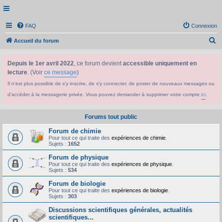
FAQ
Connexion
R
Accueil du forum
e
Depuis le 1er avril 2022
, ce forum devient
accessible uniquement en
c
lecture
. (Voir
ce message
)
h
Il n'est plus possible de s'y inscrire, de s'y connecter, de poster de nouveaux messages ou
e
d'accéder à la messagerie privée. Vous pouvez demander à supprimer votre compte
ici
.
r
c
Forums tout public
h
Forum de chimie
e
Pour tout ce qui traite des
expériences de chimie
.
Sujets :
1652
r
Forum de physique
Pour tout ce qui traite des
expériences de physique
.
Sujets :
534
Forum de biologie
Pour tout ce qui traite des
expériences de biologie
.
Sujets :
303
Discussions scientifiques générales, actualités
scientifiques...