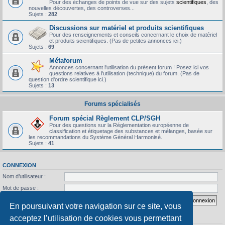
Pour des échanges de points de vue sur des sujets
scientifiques
, des
nouvelles découvertes, des controverses...
Sujets :
282
Discussions sur matériel et produits scientifiques
Pour des renseignements et conseils concernant le choix de matériel
et produits scientifiques. (Pas de petites annonces ici.)
Sujets :
69
Métaforum
Annonces concernant l'utilisation du présent forum ! Posez ici vos
questions relatives à l'utilisation (technique) du forum. (Pas de
question d'ordre scientifique ici.)
Sujets :
13
Forums spécialisés
Forum spécial Règlement CLP/SGH
Pour des questions sur la Réglementation européenne de
classification et étiquetage des substances et mélanges, basée sur
les recommandations du Système Général Harmonisé.
Sujets :
41
CONNEXION
Nom d’utilisateur :
Mot de passe :
J’ai oublié mon mot de passe
Se souvenir de moi
En poursuivant votre navigation sur ce site, vous
acceptez l’utilisation de cookies vous permettant
STATISTIQUES