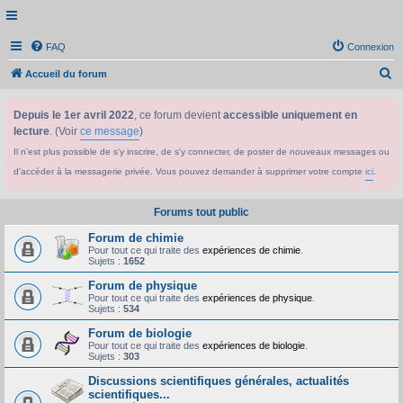
FAQ
Connexion
R
Accueil du forum
e
Depuis le 1er avril 2022
, ce forum devient
accessible uniquement en
c
lecture
. (Voir
ce message
)
h
Il n'est plus possible de s'y inscrire, de s'y connecter, de poster de nouveaux messages ou
e
d'accéder à la messagerie privée. Vous pouvez demander à supprimer votre compte
ici
.
r
c
Forums tout public
h
Forum de chimie
e
Pour tout ce qui traite des
expériences de chimie
.
Sujets :
1652
r
Forum de physique
Pour tout ce qui traite des
expériences de physique
.
Sujets :
534
Forum de biologie
Pour tout ce qui traite des
expériences de biologie
.
Sujets :
303
Discussions scientifiques générales, actualités
scientifiques...