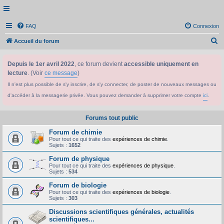
FAQ
Connexion
R
Accueil du forum
e
Depuis le 1er avril 2022
, ce forum devient
accessible uniquement en
c
lecture
. (Voir
ce message
)
h
Il n'est plus possible de s'y inscrire, de s'y connecter, de poster de nouveaux messages ou
e
d'accéder à la messagerie privée. Vous pouvez demander à supprimer votre compte
ici
.
r
c
Forums tout public
h
Forum de chimie
e
Pour tout ce qui traite des
expériences de chimie
.
Sujets :
1652
r
Forum de physique
Pour tout ce qui traite des
expériences de physique
.
Sujets :
534
Forum de biologie
Pour tout ce qui traite des
expériences de biologie
.
Sujets :
303
Discussions scientifiques générales, actualités
scientifiques...