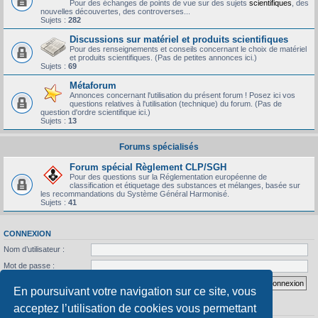
Pour des échanges de points de vue sur des sujets
scientifiques
, des
nouvelles découvertes, des controverses...
Sujets :
282
Discussions sur matériel et produits scientifiques
Pour des renseignements et conseils concernant le choix de matériel
et produits scientifiques. (Pas de petites annonces ici.)
Sujets :
69
Métaforum
Annonces concernant l'utilisation du présent forum ! Posez ici vos
questions relatives à l'utilisation (technique) du forum. (Pas de
question d'ordre scientifique ici.)
Sujets :
13
Forums spécialisés
Forum spécial Règlement CLP/SGH
Pour des questions sur la Réglementation européenne de
classification et étiquetage des substances et mélanges, basée sur
les recommandations du Système Général Harmonisé.
Sujets :
41
CONNEXION
Nom d’utilisateur :
Mot de passe :
J’ai oublié mon mot de passe
Se souvenir de moi
En poursuivant votre navigation sur ce site, vous
acceptez l’utilisation de cookies vous permettant
STATISTIQUES