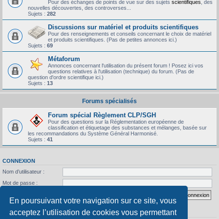
Pour des échanges de points de vue sur des sujets
scientifiques
, des
nouvelles découvertes, des controverses...
Sujets :
282
Discussions sur matériel et produits scientifiques
Pour des renseignements et conseils concernant le choix de matériel
et produits scientifiques. (Pas de petites annonces ici.)
Sujets :
69
Métaforum
Annonces concernant l'utilisation du présent forum ! Posez ici vos
questions relatives à l'utilisation (technique) du forum. (Pas de
question d'ordre scientifique ici.)
Sujets :
13
Forums spécialisés
Forum spécial Règlement CLP/SGH
Pour des questions sur la Réglementation européenne de
classification et étiquetage des substances et mélanges, basée sur
les recommandations du Système Général Harmonisé.
Sujets :
41
CONNEXION
Nom d’utilisateur :
Mot de passe :
J’ai oublié mon mot de passe
Se souvenir de moi
En poursuivant votre navigation sur ce site, vous
acceptez l’utilisation de cookies vous permettant
STATISTIQUES