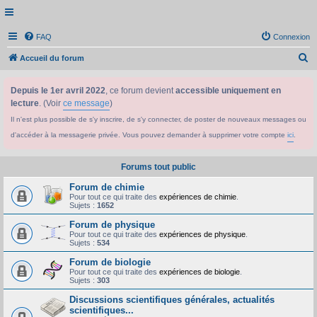
FAQ
Connexion
R
Accueil du forum
e
Depuis le 1er avril 2022
, ce forum devient
accessible uniquement en
c
lecture
. (Voir
ce message
)
h
Il n'est plus possible de s'y inscrire, de s'y connecter, de poster de nouveaux messages ou
e
d'accéder à la messagerie privée. Vous pouvez demander à supprimer votre compte
ici
.
r
c
Forums tout public
h
Forum de chimie
e
Pour tout ce qui traite des
expériences de chimie
.
Sujets :
1652
r
Forum de physique
Pour tout ce qui traite des
expériences de physique
.
Sujets :
534
Forum de biologie
Pour tout ce qui traite des
expériences de biologie
.
Sujets :
303
Discussions scientifiques générales, actualités
scientifiques...