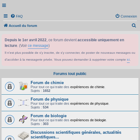
FAQ
Connexion
R
Accueil du forum
e
Depuis le 1er avril 2022
, ce forum devient
accessible uniquement en
c
lecture
. (Voir
ce message
)
h
Il n'est plus possible de s'y inscrire, de s'y connecter, de poster de nouveaux messages ou
e
d'accéder à la messagerie privée. Vous pouvez demander à supprimer votre compte
ici
.
r
c
Forums tout public
h
Forum de chimie
e
Pour tout ce qui traite des
expériences de chimie
.
Sujets :
1652
r
Forum de physique
Pour tout ce qui traite des
expériences de physique
.
Sujets :
534
Forum de biologie
Pour tout ce qui traite des
expériences de biologie
.
Sujets :
303
Discussions scientifiques générales, actualités
scientifiques...