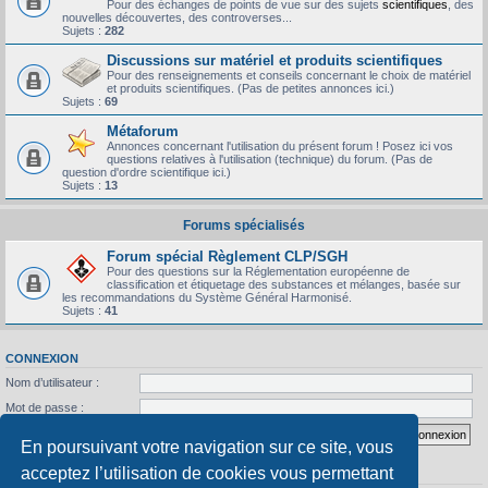
Pour des échanges de points de vue sur des sujets
scientifiques
, des
nouvelles découvertes, des controverses...
Sujets :
282
Discussions sur matériel et produits scientifiques
Pour des renseignements et conseils concernant le choix de matériel
et produits scientifiques. (Pas de petites annonces ici.)
Sujets :
69
Métaforum
Annonces concernant l'utilisation du présent forum ! Posez ici vos
questions relatives à l'utilisation (technique) du forum. (Pas de
question d'ordre scientifique ici.)
Sujets :
13
Forums spécialisés
Forum spécial Règlement CLP/SGH
Pour des questions sur la Réglementation européenne de
classification et étiquetage des substances et mélanges, basée sur
les recommandations du Système Général Harmonisé.
Sujets :
41
CONNEXION
Nom d’utilisateur :
Mot de passe :
J’ai oublié mon mot de passe
Se souvenir de moi
En poursuivant votre navigation sur ce site, vous
acceptez l’utilisation de cookies vous permettant
STATISTIQUES