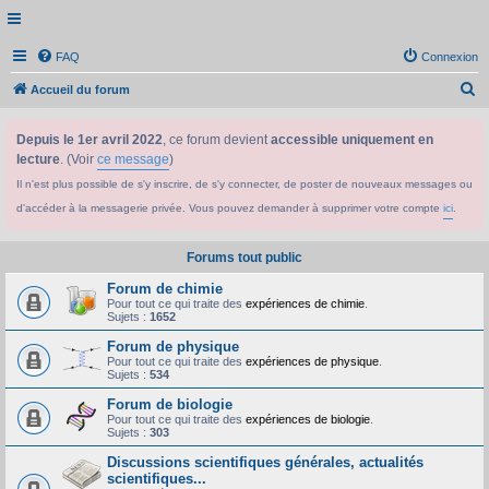
FAQ
Connexion
R
Accueil du forum
e
Depuis le 1er avril 2022
, ce forum devient
accessible uniquement en
c
lecture
. (Voir
ce message
)
h
Il n'est plus possible de s'y inscrire, de s'y connecter, de poster de nouveaux messages ou
e
d'accéder à la messagerie privée. Vous pouvez demander à supprimer votre compte
ici
.
r
c
Forums tout public
h
Forum de chimie
e
Pour tout ce qui traite des
expériences de chimie
.
Sujets :
1652
r
Forum de physique
Pour tout ce qui traite des
expériences de physique
.
Sujets :
534
Forum de biologie
Pour tout ce qui traite des
expériences de biologie
.
Sujets :
303
Discussions scientifiques générales, actualités
scientifiques...