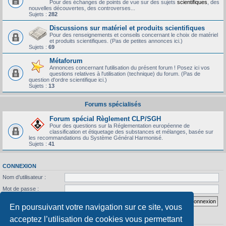
Pour des échanges de points de vue sur des sujets
scientifiques
, des
nouvelles découvertes, des controverses...
Sujets :
282
Discussions sur matériel et produits scientifiques
Pour des renseignements et conseils concernant le choix de matériel
et produits scientifiques. (Pas de petites annonces ici.)
Sujets :
69
Métaforum
Annonces concernant l'utilisation du présent forum ! Posez ici vos
questions relatives à l'utilisation (technique) du forum. (Pas de
question d'ordre scientifique ici.)
Sujets :
13
Forums spécialisés
Forum spécial Règlement CLP/SGH
Pour des questions sur la Réglementation européenne de
classification et étiquetage des substances et mélanges, basée sur
les recommandations du Système Général Harmonisé.
Sujets :
41
CONNEXION
Nom d’utilisateur :
Mot de passe :
J’ai oublié mon mot de passe
Se souvenir de moi
En poursuivant votre navigation sur ce site, vous
acceptez l’utilisation de cookies vous permettant
STATISTIQUES