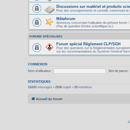
Discussions sur matériel et produits scie
Pour des renseignements et conseils concernant le ch
Métaforum
Annonces concernant l'utilisation du présent forum ! P
(Pas de question d'ordre scientifique ici.)
FORUMS SPÉCIALISÉS
Forum spécial Règlement CLP/SGH
Pour des questions sur la Réglementation européenn
sur les recommandations du Système Général Harm
CONNEXION
Nom d’utilisateur :
Mot de passe :
STATISTIQUES
16243
messages •
2936
sujets •
20
membres
Accueil du forum
À