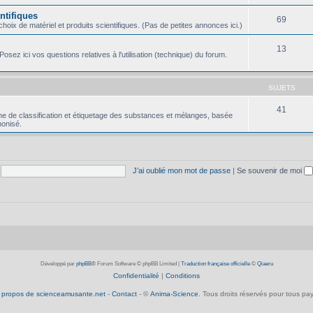
ntifiques
69
oix de matériel et produits scientifiques. (Pas de petites annonces ici.)
13
osez ici vos questions relatives à l'utilisation (technique) du forum.
SUJETS
41
e de classification et étiquetage des substances et mélanges, basée
onisé.
J’ai oublié mon mot de passe
|
Se souvenir de moi
Développé par
phpBB
® Forum Software © phpBB Limited
|
Traduction française officielle
©
Qiaeru
Confidentialité
|
Conditions
 propos de scienceamusante.net
-
Contact
- ©
Anima-Science
. Tous droits réservés pour tous pay