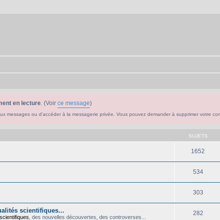
ent en lecture
. (Voir
ce message
)
ouveaux messages ou d'accéder à la messagerie privée. Vous pouvez demander à supprimer votre c
SUJETS
1652
534
303
lités scientifiques...
282
scientifiques
, des nouvelles découvertes, des controverses...