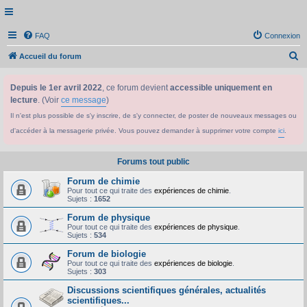
FAQ
Connexion
R
Accueil du forum
e
Depuis le 1er avril 2022
, ce forum devient
accessible uniquement en
c
lecture
. (Voir
ce message
)
h
Il n'est plus possible de s'y inscrire, de s'y connecter, de poster de nouveaux messages ou
e
d'accéder à la messagerie privée. Vous pouvez demander à supprimer votre compte
ici
.
r
c
Forums tout public
h
Forum de chimie
e
Pour tout ce qui traite des
expériences de chimie
.
Sujets :
1652
r
Forum de physique
Pour tout ce qui traite des
expériences de physique
.
Sujets :
534
Forum de biologie
Pour tout ce qui traite des
expériences de biologie
.
Sujets :
303
Discussions scientifiques générales, actualités
scientifiques...