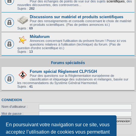
Pour des échanges de points de vue sur des sujets
scientifiques
, des
nouvelles découvertes, des controverses...
Sujets :
282
Discussions sur matériel et produits scientifiques
Pour des renseignements et conseils concernant le choix de matériel
et produits scientifiques. (Pas de petites annonces ici.)
Sujets :
69
Métaforum
Annonces concernant l'utilisation du présent forum ! Posez ici vos
questions relatives à l'utilisation (technique) du forum. (Pas de
question d'ordre scientifique ici.)
Sujets :
13
Forums spécialisés
Forum spécial Règlement CLP/SGH
Pour des questions sur la Réglementation européenne de
classification et étiquetage des substances et mélanges, basée sur
les recommandations du Système Général Harmonisé.
Sujets :
41
CONNEXION
Nom d’utilisateur :
Mot de passe :
J’ai oublié mon mot de passe
Se souvenir de moi
En poursuivant votre navigation sur ce site, vous
acceptez l’utilisation de cookies vous permettant
STATISTIQUES