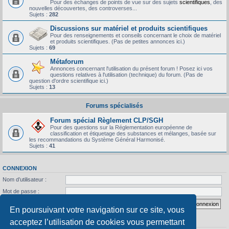
Pour des échanges de points de vue sur des sujets
scientifiques
, des
nouvelles découvertes, des controverses...
Sujets :
282
Discussions sur matériel et produits scientifiques
Pour des renseignements et conseils concernant le choix de matériel
et produits scientifiques. (Pas de petites annonces ici.)
Sujets :
69
Métaforum
Annonces concernant l'utilisation du présent forum ! Posez ici vos
questions relatives à l'utilisation (technique) du forum. (Pas de
question d'ordre scientifique ici.)
Sujets :
13
Forums spécialisés
Forum spécial Règlement CLP/SGH
Pour des questions sur la Réglementation européenne de
classification et étiquetage des substances et mélanges, basée sur
les recommandations du Système Général Harmonisé.
Sujets :
41
CONNEXION
Nom d’utilisateur :
Mot de passe :
J’ai oublié mon mot de passe
Se souvenir de moi
En poursuivant votre navigation sur ce site, vous
acceptez l’utilisation de cookies vous permettant
STATISTIQUES