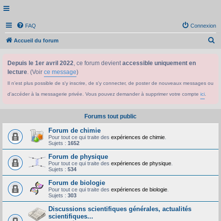
FAQ
Connexion
R
Accueil du forum
e
Depuis le 1er avril 2022
, ce forum devient
accessible uniquement en
c
lecture
. (Voir
ce message
)
h
Il n'est plus possible de s'y inscrire, de s'y connecter, de poster de nouveaux messages ou
e
d'accéder à la messagerie privée. Vous pouvez demander à supprimer votre compte
ici
.
r
c
Forums tout public
h
Forum de chimie
e
Pour tout ce qui traite des
expériences de chimie
.
Sujets :
1652
r
Forum de physique
Pour tout ce qui traite des
expériences de physique
.
Sujets :
534
Forum de biologie
Pour tout ce qui traite des
expériences de biologie
.
Sujets :
303
Discussions scientifiques générales, actualités
scientifiques...