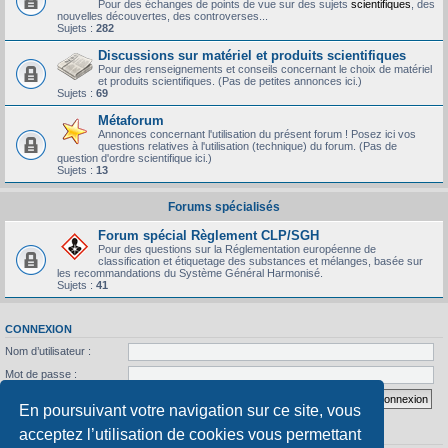
Pour des échanges de points de vue sur des sujets
scientifiques
, des
nouvelles découvertes, des controverses...
Sujets :
282
Discussions sur matériel et produits scientifiques
Pour des renseignements et conseils concernant le choix de matériel
et produits scientifiques. (Pas de petites annonces ici.)
Sujets :
69
Métaforum
Annonces concernant l'utilisation du présent forum ! Posez ici vos
questions relatives à l'utilisation (technique) du forum. (Pas de
question d'ordre scientifique ici.)
Sujets :
13
Forums spécialisés
Forum spécial Règlement CLP/SGH
Pour des questions sur la Réglementation européenne de
classification et étiquetage des substances et mélanges, basée sur
les recommandations du Système Général Harmonisé.
Sujets :
41
CONNEXION
Nom d’utilisateur :
Mot de passe :
J’ai oublié mon mot de passe
Se souvenir de moi
En poursuivant votre navigation sur ce site, vous
acceptez l’utilisation de cookies vous permettant
STATISTIQUES