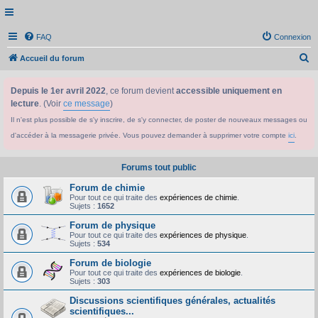
FAQ
Connexion
R
Accueil du forum
e
Depuis le 1er avril 2022
, ce forum devient
accessible uniquement en
c
lecture
. (Voir
ce message
)
h
Il n'est plus possible de s'y inscrire, de s'y connecter, de poster de nouveaux messages ou
e
d'accéder à la messagerie privée. Vous pouvez demander à supprimer votre compte
ici
.
r
c
Forums tout public
h
Forum de chimie
e
Pour tout ce qui traite des
expériences de chimie
.
Sujets :
1652
r
Forum de physique
Pour tout ce qui traite des
expériences de physique
.
Sujets :
534
Forum de biologie
Pour tout ce qui traite des
expériences de biologie
.
Sujets :
303
Discussions scientifiques générales, actualités
scientifiques...