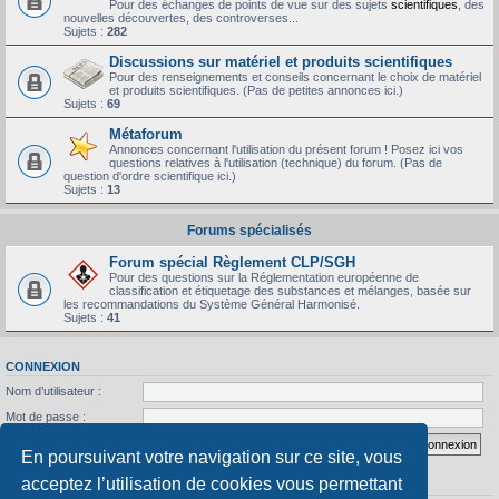
Pour des échanges de points de vue sur des sujets
scientifiques
, des
nouvelles découvertes, des controverses...
Sujets :
282
Discussions sur matériel et produits scientifiques
Pour des renseignements et conseils concernant le choix de matériel
et produits scientifiques. (Pas de petites annonces ici.)
Sujets :
69
Métaforum
Annonces concernant l'utilisation du présent forum ! Posez ici vos
questions relatives à l'utilisation (technique) du forum. (Pas de
question d'ordre scientifique ici.)
Sujets :
13
Forums spécialisés
Forum spécial Règlement CLP/SGH
Pour des questions sur la Réglementation européenne de
classification et étiquetage des substances et mélanges, basée sur
les recommandations du Système Général Harmonisé.
Sujets :
41
CONNEXION
Nom d’utilisateur :
Mot de passe :
J’ai oublié mon mot de passe
Se souvenir de moi
En poursuivant votre navigation sur ce site, vous
acceptez l’utilisation de cookies vous permettant
STATISTIQUES