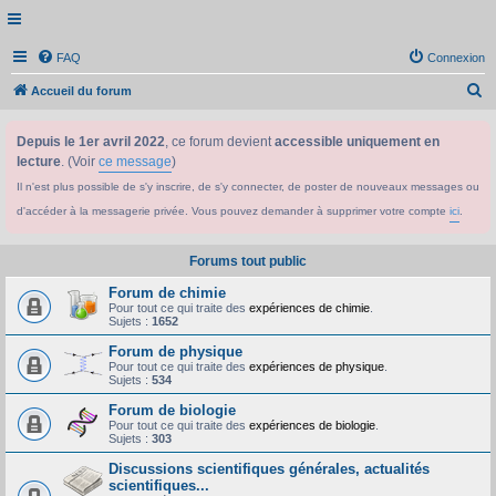
FAQ
Connexion
R
Accueil du forum
e
Depuis le 1er avril 2022
, ce forum devient
accessible uniquement en
c
lecture
. (Voir
ce message
)
h
Il n'est plus possible de s'y inscrire, de s'y connecter, de poster de nouveaux messages ou
e
d'accéder à la messagerie privée. Vous pouvez demander à supprimer votre compte
ici
.
r
c
Forums tout public
h
Forum de chimie
e
Pour tout ce qui traite des
expériences de chimie
.
Sujets :
1652
r
Forum de physique
Pour tout ce qui traite des
expériences de physique
.
Sujets :
534
Forum de biologie
Pour tout ce qui traite des
expériences de biologie
.
Sujets :
303
Discussions scientifiques générales, actualités
scientifiques...