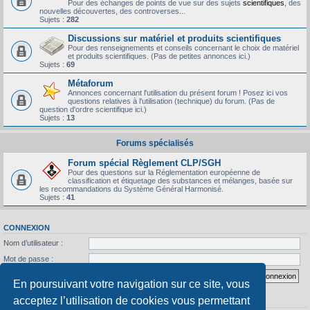
Pour des échanges de points de vue sur des sujets
scientifiques
, des
nouvelles découvertes, des controverses...
Sujets :
282
Discussions sur matériel et produits scientifiques
Pour des renseignements et conseils concernant le choix de matériel
et produits scientifiques. (Pas de petites annonces ici.)
Sujets :
69
Métaforum
Annonces concernant l'utilisation du présent forum ! Posez ici vos
questions relatives à l'utilisation (technique) du forum. (Pas de
question d'ordre scientifique ici.)
Sujets :
13
Forums spécialisés
Forum spécial Règlement CLP/SGH
Pour des questions sur la Réglementation européenne de
classification et étiquetage des substances et mélanges, basée sur
les recommandations du Système Général Harmonisé.
Sujets :
41
CONNEXION
Nom d’utilisateur :
Mot de passe :
J’ai oublié mon mot de passe
Se souvenir de moi
En poursuivant votre navigation sur ce site, vous
acceptez l’utilisation de cookies vous permettant
STATISTIQUES