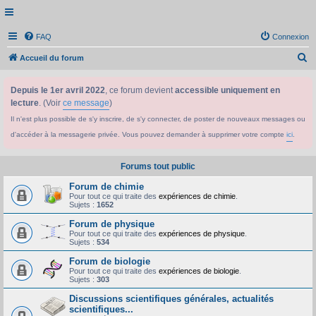
FAQ
Connexion
R
Accueil du forum
e
Depuis le 1er avril 2022
, ce forum devient
accessible uniquement en
c
lecture
. (Voir
ce message
)
h
Il n'est plus possible de s'y inscrire, de s'y connecter, de poster de nouveaux messages ou
e
d'accéder à la messagerie privée. Vous pouvez demander à supprimer votre compte
ici
.
r
c
Forums tout public
h
Forum de chimie
e
Pour tout ce qui traite des
expériences de chimie
.
Sujets :
1652
r
Forum de physique
Pour tout ce qui traite des
expériences de physique
.
Sujets :
534
Forum de biologie
Pour tout ce qui traite des
expériences de biologie
.
Sujets :
303
Discussions scientifiques générales, actualités
scientifiques...