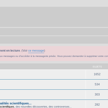
ent en lecture
. (Voir
ce message
)
ouveaux messages ou d'accéder à la messagerie privée. Vous pouvez demander à supprimer votre c
SUJETS
1652
534
303
lités scientifiques...
282
scientifiques
, des nouvelles découvertes, des controverses...