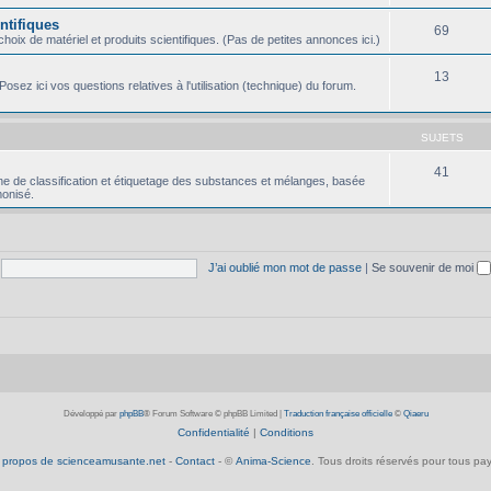
ntifiques
69
oix de matériel et produits scientifiques. (Pas de petites annonces ici.)
13
osez ici vos questions relatives à l'utilisation (technique) du forum.
SUJETS
41
e de classification et étiquetage des substances et mélanges, basée
onisé.
J’ai oublié mon mot de passe
|
Se souvenir de moi
Développé par
phpBB
® Forum Software © phpBB Limited
|
Traduction française officielle
©
Qiaeru
Confidentialité
|
Conditions
 propos de scienceamusante.net
-
Contact
- ©
Anima-Science
. Tous droits réservés pour tous pay