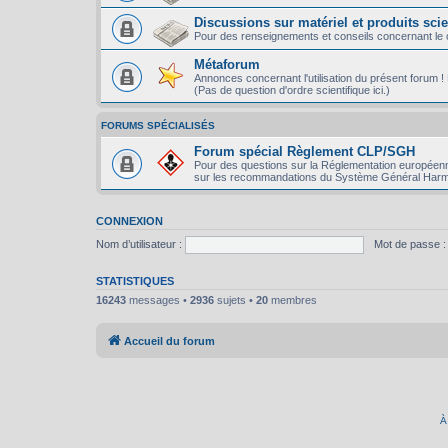
Discussions sur matériel et produits scie
Pour des renseignements et conseils concernant le ch
Métaforum
Annonces concernant l'utilisation du présent forum ! P
(Pas de question d'ordre scientifique ici.)
FORUMS SPÉCIALISÉS
Forum spécial Règlement CLP/SGH
Pour des questions sur la Réglementation européenn
sur les recommandations du Système Général Harm
CONNEXION
Nom d’utilisateur :
Mot de passe :
STATISTIQUES
16243
messages •
2936
sujets •
20
membres
Accueil du forum
À