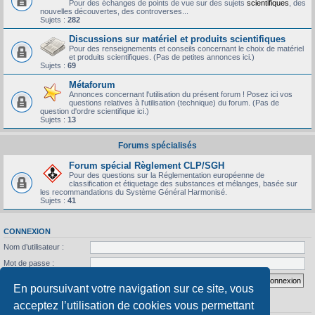
Pour des échanges de points de vue sur des sujets
scientifiques
, des
nouvelles découvertes, des controverses...
Sujets :
282
Discussions sur matériel et produits scientifiques
Pour des renseignements et conseils concernant le choix de matériel
et produits scientifiques. (Pas de petites annonces ici.)
Sujets :
69
Métaforum
Annonces concernant l'utilisation du présent forum ! Posez ici vos
questions relatives à l'utilisation (technique) du forum. (Pas de
question d'ordre scientifique ici.)
Sujets :
13
Forums spécialisés
Forum spécial Règlement CLP/SGH
Pour des questions sur la Réglementation européenne de
classification et étiquetage des substances et mélanges, basée sur
les recommandations du Système Général Harmonisé.
Sujets :
41
CONNEXION
Nom d’utilisateur :
Mot de passe :
J’ai oublié mon mot de passe
Se souvenir de moi
En poursuivant votre navigation sur ce site, vous
acceptez l’utilisation de cookies vous permettant
STATISTIQUES