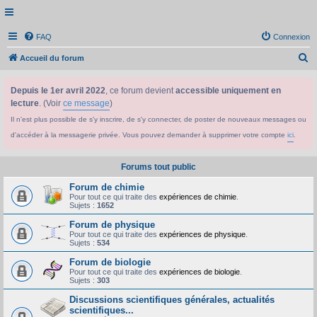
FAQ
Connexion
R
Accueil du forum
e
Depuis le 1er avril 2022
, ce forum devient
accessible uniquement en
c
lecture
. (Voir
ce message
)
h
Il n'est plus possible de s'y inscrire, de s'y connecter, de poster de nouveaux messages ou
e
d'accéder à la messagerie privée. Vous pouvez demander à supprimer votre compte
ici
.
r
c
Forums tout public
h
Forum de chimie
e
Pour tout ce qui traite des
expériences de chimie
.
Sujets :
1652
r
Forum de physique
Pour tout ce qui traite des
expériences de physique
.
Sujets :
534
Forum de biologie
Pour tout ce qui traite des
expériences de biologie
.
Sujets :
303
Discussions scientifiques générales, actualités
scientifiques...