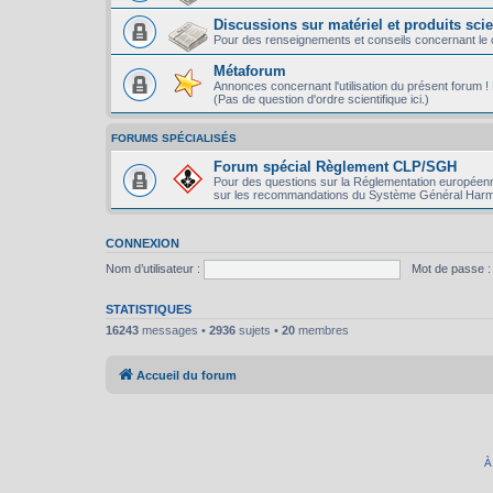
Discussions sur matériel et produits scie
Pour des renseignements et conseils concernant le ch
Métaforum
Annonces concernant l'utilisation du présent forum ! P
(Pas de question d'ordre scientifique ici.)
FORUMS SPÉCIALISÉS
Forum spécial Règlement CLP/SGH
Pour des questions sur la Réglementation européenn
sur les recommandations du Système Général Harm
CONNEXION
Nom d’utilisateur :
Mot de passe :
STATISTIQUES
16243
messages •
2936
sujets •
20
membres
Accueil du forum
À