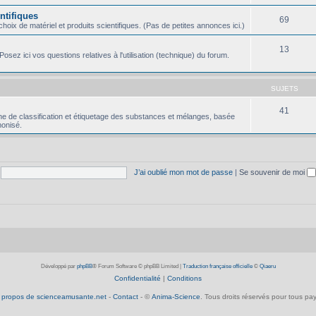
ntifiques
69
oix de matériel et produits scientifiques. (Pas de petites annonces ici.)
13
osez ici vos questions relatives à l'utilisation (technique) du forum.
SUJETS
41
e de classification et étiquetage des substances et mélanges, basée
onisé.
J’ai oublié mon mot de passe
|
Se souvenir de moi
Développé par
phpBB
® Forum Software © phpBB Limited
|
Traduction française officielle
©
Qiaeru
Confidentialité
|
Conditions
 propos de scienceamusante.net
-
Contact
- ©
Anima-Science
. Tous droits réservés pour tous pay