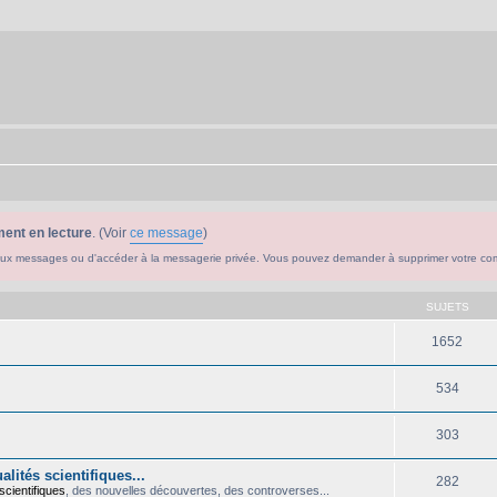
ent en lecture
. (Voir
ce message
)
ouveaux messages ou d'accéder à la messagerie privée. Vous pouvez demander à supprimer votre c
SUJETS
1652
534
303
lités scientifiques...
282
scientifiques
, des nouvelles découvertes, des controverses...