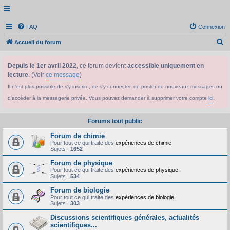
FAQ
Connexion
R
Accueil du forum
e
Depuis le 1er avril 2022
, ce forum devient
accessible uniquement en
c
lecture
. (Voir
ce message
)
h
Il n'est plus possible de s'y inscrire, de s'y connecter, de poster de nouveaux messages ou
e
d'accéder à la messagerie privée. Vous pouvez demander à supprimer votre compte
ici
.
r
c
Forums tout public
h
Forum de chimie
e
Pour tout ce qui traite des
expériences de chimie
.
Sujets :
1652
r
Forum de physique
Pour tout ce qui traite des
expériences de physique
.
Sujets :
534
Forum de biologie
Pour tout ce qui traite des
expériences de biologie
.
Sujets :
303
Discussions scientifiques générales, actualités
scientifiques...