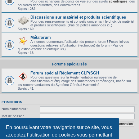
Pour des échanges de points de vue sur des sujets
scientifiques
, des
nouvelles découvertes, des controverses...
Sujets :
282
Discussions sur matériel et produits scientifiques
Pour des renseignements et conseils concernant le choix de matériel
et produits scientifiques. (Pas de petites annonces ici.)
Sujets :
69
Métaforum
Annonces concernant l'utilisation du présent forum ! Posez ici vos
questions relatives à l'utilisation (technique) du forum. (Pas de
question d'ordre scientifique ici.)
Sujets :
13
Forums spécialisés
Forum spécial Règlement CLP/SGH
Pour des questions sur la Réglementation européenne de
classification et étiquetage des substances et mélanges, basée sur
les recommandations du Système Général Harmonisé.
Sujets :
41
CONNEXION
Nom d’utilisateur :
Mot de passe :
J’ai oublié mon mot de passe
Se souvenir de moi
En poursuivant votre navigation sur ce site, vous
acceptez l’utilisation de cookies vous permettant
STATISTIQUES