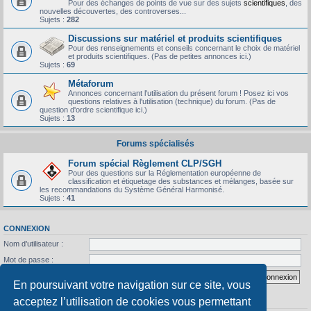
Pour des échanges de points de vue sur des sujets
scientifiques
, des
nouvelles découvertes, des controverses...
Sujets :
282
Discussions sur matériel et produits scientifiques
Pour des renseignements et conseils concernant le choix de matériel
et produits scientifiques. (Pas de petites annonces ici.)
Sujets :
69
Métaforum
Annonces concernant l'utilisation du présent forum ! Posez ici vos
questions relatives à l'utilisation (technique) du forum. (Pas de
question d'ordre scientifique ici.)
Sujets :
13
Forums spécialisés
Forum spécial Règlement CLP/SGH
Pour des questions sur la Réglementation européenne de
classification et étiquetage des substances et mélanges, basée sur
les recommandations du Système Général Harmonisé.
Sujets :
41
CONNEXION
Nom d’utilisateur :
Mot de passe :
J’ai oublié mon mot de passe
Se souvenir de moi
En poursuivant votre navigation sur ce site, vous
acceptez l’utilisation de cookies vous permettant
STATISTIQUES