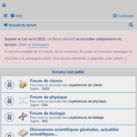
FAQ
Connexion
R
Accueil du forum
e
Depuis le 1er avril 2022
, ce forum devient
accessible uniquement en
c
lecture
. (Voir
ce message
)
h
Il n'est plus possible de s'y inscrire, de s'y connecter, de poster de nouveaux messages ou
e
d'accéder à la messagerie privée. Vous pouvez demander à supprimer votre compte
ici
.
r
c
Forums tout public
h
Forum de chimie
e
Pour tout ce qui traite des
expériences de chimie
.
Sujets :
1652
r
Forum de physique
Pour tout ce qui traite des
expériences de physique
.
Sujets :
534
Forum de biologie
Pour tout ce qui traite des
expériences de biologie
.
Sujets :
303
Discussions scientifiques générales, actualités
scientifiques...