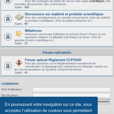
Pour des échanges de points de vue sur des sujets
scientifiques
, des
nouvelles découvertes, des controverses...
Sujets :
282
Discussions sur matériel et produits scientifiques
Pour des renseignements et conseils concernant le choix de matériel
et produits scientifiques. (Pas de petites annonces ici.)
Sujets :
69
Métaforum
Annonces concernant l'utilisation du présent forum ! Posez ici vos
questions relatives à l'utilisation (technique) du forum. (Pas de
question d'ordre scientifique ici.)
Sujets :
13
Forums spécialisés
Forum spécial Règlement CLP/SGH
Pour des questions sur la Réglementation européenne de
classification et étiquetage des substances et mélanges, basée sur
les recommandations du Système Général Harmonisé.
Sujets :
41
CONNEXION
Nom d’utilisateur :
Mot de passe :
J’ai oublié mon mot de passe
Se souvenir de moi
En poursuivant votre navigation sur ce site, vous
acceptez l’utilisation de cookies vous permettant
STATISTIQUES