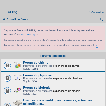
FAQ
Connexion
R
Accueil du forum
e
Depuis le 1er avril 2022
, ce forum devient
accessible uniquement en
c
lecture
. (Voir
ce message
)
h
Il n'est plus possible de s'y inscrire, de s'y connecter, de poster de nouveaux messages ou
e
d'accéder à la messagerie privée. Vous pouvez demander à supprimer votre compte
ici
.
r
c
Forums tout public
h
Forum de chimie
e
Pour tout ce qui traite des
expériences de chimie
.
Sujets :
1652
r
Forum de physique
Pour tout ce qui traite des
expériences de physique
.
Sujets :
534
Forum de biologie
Pour tout ce qui traite des
expériences de biologie
.
Sujets :
303
Discussions scientifiques générales, actualités
scientifiques...