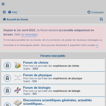
FAQ
Connexion
R
Accueil du forum
e
Depuis le 1er avril 2022
, ce forum devient
accessible uniquement en
c
lecture
. (Voir
ce message
)
h
Il n'est plus possible de s'y inscrire, de s'y connecter, de poster de nouveaux messages ou
e
d'accéder à la messagerie privée. Vous pouvez demander à supprimer votre compte
ici
.
r
c
Forums tout public
h
Forum de chimie
e
Pour tout ce qui traite des
expériences de chimie
.
Sujets :
1652
r
Forum de physique
Pour tout ce qui traite des
expériences de physique
.
Sujets :
534
Forum de biologie
Pour tout ce qui traite des
expériences de biologie
.
Sujets :
303
Discussions scientifiques générales, actualités
scientifiques...