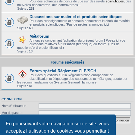
Pour des échanges de points de vue sur des sujets
scientifiques
, des
nouvelles découvertes, des controverses...
Sujets :
282
Discussions sur matériel et produits scientifiques
Pour des renseignements et conseils concernant le choix de matériel
et produits scientifiques. (Pas de petites annonces ici.)
Sujets :
69
Métaforum
Annonces concernant l'utilisation du présent forum ! Posez ici vos
questions relatives à l'utilisation (technique) du forum. (Pas de
question d'ordre scientifique ici.)
Sujets :
13
Forums spécialisés
Forum spécial Règlement CLP/SGH
Pour des questions sur la Réglementation européenne de
classification et étiquetage des substances et mélanges, basée sur
les recommandations du Système Général Harmonisé.
Sujets :
41
CONNEXION
Nom d’utilisateur :
Mot de passe :
J’ai oublié mon mot de passe
Se souvenir de moi
En poursuivant votre navigation sur ce site, vous
acceptez l’utilisation de cookies vous permettant
STATISTIQUES