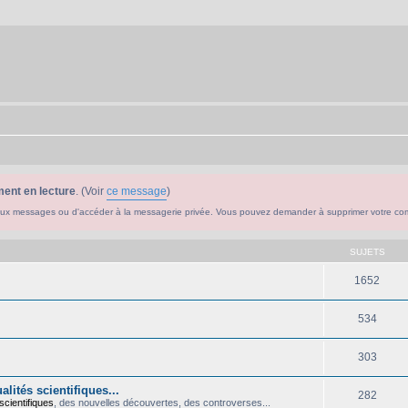
ent en lecture
. (Voir
ce message
)
ouveaux messages ou d'accéder à la messagerie privée. Vous pouvez demander à supprimer votre c
SUJETS
1652
534
303
lités scientifiques...
282
scientifiques
, des nouvelles découvertes, des controverses...