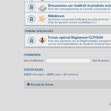
Discussions sur matériel et produits scie
Pour des renseignements et conseils concernant le ch
Métaforum
Annonces concernant l'utilisation du présent forum ! P
(Pas de question d'ordre scientifique ici.)
FORUMS SPÉCIALISÉS
Forum spécial Règlement CLP/SGH
Pour des questions sur la Réglementation européenn
sur les recommandations du Système Général Harm
CONNEXION
Nom d’utilisateur :
Mot de passe :
STATISTIQUES
16243
messages •
2936
sujets •
20
membres
Accueil du forum
À