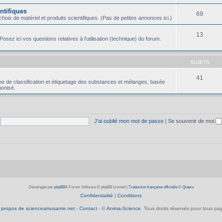
ntifiques
69
oix de matériel et produits scientifiques. (Pas de petites annonces ici.)
13
osez ici vos questions relatives à l'utilisation (technique) du forum.
SUJETS
41
e de classification et étiquetage des substances et mélanges, basée
onisé.
J’ai oublié mon mot de passe
|
Se souvenir de moi
Développé par
phpBB
® Forum Software © phpBB Limited
|
Traduction française officielle
©
Qiaeru
Confidentialité
|
Conditions
 propos de scienceamusante.net
-
Contact
- ©
Anima-Science
. Tous droits réservés pour tous pay