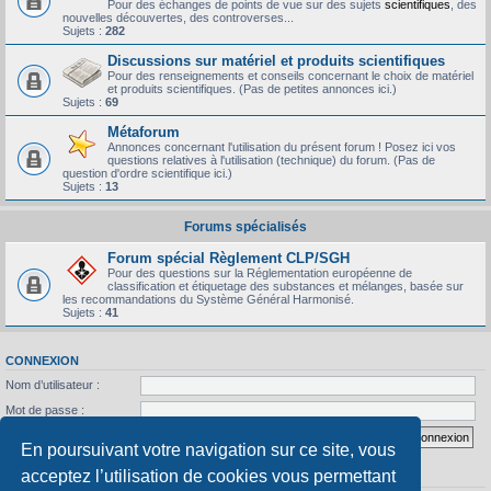
Pour des échanges de points de vue sur des sujets
scientifiques
, des
nouvelles découvertes, des controverses...
Sujets :
282
Discussions sur matériel et produits scientifiques
Pour des renseignements et conseils concernant le choix de matériel
et produits scientifiques. (Pas de petites annonces ici.)
Sujets :
69
Métaforum
Annonces concernant l'utilisation du présent forum ! Posez ici vos
questions relatives à l'utilisation (technique) du forum. (Pas de
question d'ordre scientifique ici.)
Sujets :
13
Forums spécialisés
Forum spécial Règlement CLP/SGH
Pour des questions sur la Réglementation européenne de
classification et étiquetage des substances et mélanges, basée sur
les recommandations du Système Général Harmonisé.
Sujets :
41
CONNEXION
Nom d’utilisateur :
Mot de passe :
J’ai oublié mon mot de passe
Se souvenir de moi
En poursuivant votre navigation sur ce site, vous
acceptez l’utilisation de cookies vous permettant
STATISTIQUES