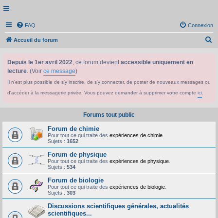
FAQ
Connexion
R
Accueil du forum
e
Depuis le 1er avril 2022
, ce forum devient
accessible uniquement en
c
lecture
. (Voir
ce message
)
h
Il n'est plus possible de s'y inscrire, de s'y connecter, de poster de nouveaux messages ou
e
d'accéder à la messagerie privée. Vous pouvez demander à supprimer votre compte
ici
.
r
c
Forums tout public
h
Forum de chimie
e
Pour tout ce qui traite des
expériences de chimie
.
Sujets :
1652
r
Forum de physique
Pour tout ce qui traite des
expériences de physique
.
Sujets :
534
Forum de biologie
Pour tout ce qui traite des
expériences de biologie
.
Sujets :
303
Discussions scientifiques générales, actualités
scientifiques...