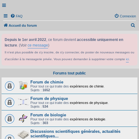
FAQ
Connexion
R
Accueil du forum
e
Depuis le 1er avril 2022
, ce forum devient
accessible uniquement en
c
lecture
. (Voir
ce message
)
h
Il n'est plus possible de s'y inscrire, de s'y connecter, de poster de nouveaux messages ou
e
d'accéder à la messagerie privée. Vous pouvez demander à supprimer votre compte
ici
.
r
c
Forums tout public
h
Forum de chimie
e
Pour tout ce qui traite des
expériences de chimie
.
Sujets :
1652
r
Forum de physique
Pour tout ce qui traite des
expériences de physique
.
Sujets :
534
Forum de biologie
Pour tout ce qui traite des
expériences de biologie
.
Sujets :
303
Discussions scientifiques générales, actualités
scientifiques...