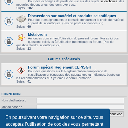
Pour des échanges de points de vue sur des sujets
scientifiques
, des
nouvelles découvertes, des controverses...
Sujets :
282
Discussions sur matériel et produits scientifiques
Pour des renseignements et conseils concernant le choix de matériel
et produits scientifiques. (Pas de petites annonces ici.)
Sujets :
69
Métaforum
Annonces concernant l'utilisation du présent forum ! Posez ici vos
questions relatives à l'utilisation (technique) du forum. (Pas de
question d'ordre scientifique ici.)
Sujets :
13
Forums spécialisés
Forum spécial Règlement CLP/SGH
Pour des questions sur la Réglementation européenne de
classification et étiquetage des substances et mélanges, basée sur
les recommandations du Système Général Harmonisé.
Sujets :
41
CONNEXION
Nom d’utilisateur :
Mot de passe :
J’ai oublié mon mot de passe
Se souvenir de moi
En poursuivant votre navigation sur ce site, vous
acceptez l’utilisation de cookies vous permettant
STATISTIQUES