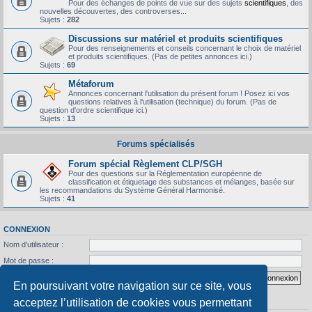
Pour des échanges de points de vue sur des sujets
scientifiques
, des
nouvelles découvertes, des controverses...
Sujets :
282
Discussions sur matériel et produits scientifiques
Pour des renseignements et conseils concernant le choix de matériel
et produits scientifiques. (Pas de petites annonces ici.)
Sujets :
69
Métaforum
Annonces concernant l'utilisation du présent forum ! Posez ici vos
questions relatives à l'utilisation (technique) du forum. (Pas de
question d'ordre scientifique ici.)
Sujets :
13
Forums spécialisés
Forum spécial Règlement CLP/SGH
Pour des questions sur la Réglementation européenne de
classification et étiquetage des substances et mélanges, basée sur
les recommandations du Système Général Harmonisé.
Sujets :
41
CONNEXION
Nom d’utilisateur :
Mot de passe :
J’ai oublié mon mot de passe
Se souvenir de moi
En poursuivant votre navigation sur ce site, vous
acceptez l’utilisation de cookies vous permettant
STATISTIQUES