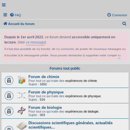
FAQ
Connexion
R
Accueil du forum
e
Depuis le 1er avril 2022
, ce forum devient
accessible uniquement en
c
lecture
. (Voir
ce message
)
h
Il n'est plus possible de s'y inscrire, de s'y connecter, de poster de nouveaux messages ou
e
d'accéder à la messagerie privée. Vous pouvez demander à supprimer votre compte
ici
.
r
c
Forums tout public
h
Forum de chimie
e
Pour tout ce qui traite des
expériences de chimie
.
Sujets :
1652
r
Forum de physique
Pour tout ce qui traite des
expériences de physique
.
Sujets :
534
Forum de biologie
Pour tout ce qui traite des
expériences de biologie
.
Sujets :
303
Discussions scientifiques générales, actualités
scientifiques...