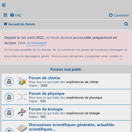
FAQ
Connexion
R
Accueil du forum
e
Depuis le 1er avril 2022
, ce forum devient
accessible uniquement en
c
lecture
. (Voir
ce message
)
h
Il n'est plus possible de s'y inscrire, de s'y connecter, de poster de nouveaux messages ou
e
d'accéder à la messagerie privée. Vous pouvez demander à supprimer votre compte
ici
.
r
c
Forums tout public
h
Forum de chimie
e
Pour tout ce qui traite des
expériences de chimie
.
Sujets :
1652
r
Forum de physique
Pour tout ce qui traite des
expériences de physique
.
Sujets :
534
Forum de biologie
Pour tout ce qui traite des
expériences de biologie
.
Sujets :
303
Discussions scientifiques générales, actualités
scientifiques...