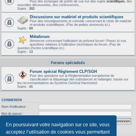
Pour des échanges de points de vue sur des sujets
scientifiques
, des
nouvelles découvertes, des controverses...
Sujets :
282
Discussions sur matériel et produits scientifiques
Pour des renseignements et conseils concernant le choix de matériel
et produits scientifiques. (Pas de petites annonces ici.)
Sujets :
69
Métaforum
Annonces concernant l'utilisation du présent forum ! Posez ici vos
questions relatives à l'utilisation (technique) du forum. (Pas de
question d'ordre scientifique ici.)
Sujets :
13
Forums spécialisés
Forum spécial Règlement CLP/SGH
Pour des questions sur la Réglementation européenne de
classification et étiquetage des substances et mélanges, basée sur
les recommandations du Système Général Harmonisé.
Sujets :
41
CONNEXION
Nom d’utilisateur :
Mot de passe :
J’ai oublié mon mot de passe
Se souvenir de moi
En poursuivant votre navigation sur ce site, vous
acceptez l’utilisation de cookies vous permettant
STATISTIQUES