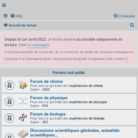
FAQ
Connexion
R
Accueil du forum
e
Depuis le 1er avril 2022
, ce forum devient
accessible uniquement en
c
lecture
. (Voir
ce message
)
h
Il n'est plus possible de s'y inscrire, de s'y connecter, de poster de nouveaux messages ou
e
d'accéder à la messagerie privée. Vous pouvez demander à supprimer votre compte
ici
.
r
c
Forums tout public
h
Forum de chimie
e
Pour tout ce qui traite des
expériences de chimie
.
Sujets :
1652
r
Forum de physique
Pour tout ce qui traite des
expériences de physique
.
Sujets :
534
Forum de biologie
Pour tout ce qui traite des
expériences de biologie
.
Sujets :
303
Discussions scientifiques générales, actualités
scientifiques...