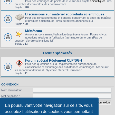
Pour des échanges de points de vue sur des sujets
scientifiques
, des
nouvelles découvertes, des controverses...
Sujets :
282
Discussions sur matériel et produits scientifiques
Pour des renseignements et conseils concernant le choix de matériel
et produits scientifiques. (Pas de petites annonces ici.)
Sujets :
69
Métaforum
Annonces concernant l'utilisation du présent forum ! Posez ici vos
questions relatives à l'utilisation (technique) du forum. (Pas de
question d'ordre scientifique ici.)
Sujets :
13
Forums spécialisés
Forum spécial Règlement CLP/SGH
Pour des questions sur la Réglementation européenne de
classification et étiquetage des substances et mélanges, basée sur
les recommandations du Système Général Harmonisé.
Sujets :
41
CONNEXION
Nom d’utilisateur :
Mot de passe :
J’ai oublié mon mot de passe
Se souvenir de moi
En poursuivant votre navigation sur ce site, vous
acceptez l’utilisation de cookies vous permettant
STATISTIQUES