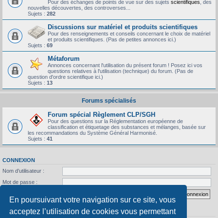
Pour des échanges de points de vue sur des sujets
scientifiques
, des
nouvelles découvertes, des controverses...
Sujets :
282
Discussions sur matériel et produits scientifiques
Pour des renseignements et conseils concernant le choix de matériel
et produits scientifiques. (Pas de petites annonces ici.)
Sujets :
69
Métaforum
Annonces concernant l'utilisation du présent forum ! Posez ici vos
questions relatives à l'utilisation (technique) du forum. (Pas de
question d'ordre scientifique ici.)
Sujets :
13
Forums spécialisés
Forum spécial Règlement CLP/SGH
Pour des questions sur la Réglementation européenne de
classification et étiquetage des substances et mélanges, basée sur
les recommandations du Système Général Harmonisé.
Sujets :
41
CONNEXION
Nom d’utilisateur :
Mot de passe :
J’ai oublié mon mot de passe
Se souvenir de moi
En poursuivant votre navigation sur ce site, vous
acceptez l’utilisation de cookies vous permettant
STATISTIQUES