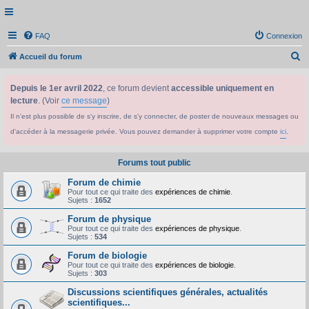
FAQ
Connexion
R
Accueil du forum
e
Depuis le 1er avril 2022
, ce forum devient
accessible uniquement en
c
lecture
. (Voir
ce message
)
h
Il n'est plus possible de s'y inscrire, de s'y connecter, de poster de nouveaux messages ou
e
d'accéder à la messagerie privée. Vous pouvez demander à supprimer votre compte
ici
.
r
c
Forums tout public
h
Forum de chimie
e
Pour tout ce qui traite des
expériences de chimie
.
Sujets :
1652
r
Forum de physique
Pour tout ce qui traite des
expériences de physique
.
Sujets :
534
Forum de biologie
Pour tout ce qui traite des
expériences de biologie
.
Sujets :
303
Discussions scientifiques générales, actualités
scientifiques...