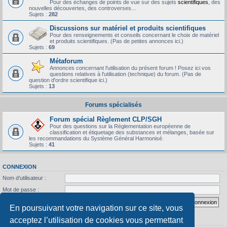
Pour des échanges de points de vue sur des sujets
scientifiques
, des
nouvelles découvertes, des controverses...
Sujets :
282
Discussions sur matériel et produits scientifiques
Pour des renseignements et conseils concernant le choix de matériel
et produits scientifiques. (Pas de petites annonces ici.)
Sujets :
69
Métaforum
Annonces concernant l'utilisation du présent forum ! Posez ici vos
questions relatives à l'utilisation (technique) du forum. (Pas de
question d'ordre scientifique ici.)
Sujets :
13
Forums spécialisés
Forum spécial Règlement CLP/SGH
Pour des questions sur la Réglementation européenne de
classification et étiquetage des substances et mélanges, basée sur
les recommandations du Système Général Harmonisé.
Sujets :
41
CONNEXION
Nom d’utilisateur :
Mot de passe :
J’ai oublié mon mot de passe
Se souvenir de moi
En poursuivant votre navigation sur ce site, vous
acceptez l’utilisation de cookies vous permettant
STATISTIQUES