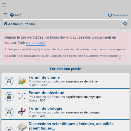
FAQ
Connexion
R
Accueil du forum
e
Depuis le 1er avril 2022
, ce forum devient
accessible uniquement en
c
lecture
. (Voir
ce message
)
h
Il n'est plus possible de s'y inscrire, de s'y connecter, de poster de nouveaux messages ou
e
d'accéder à la messagerie privée. Vous pouvez demander à supprimer votre compte
ici
.
r
c
Forums tout public
h
Forum de chimie
e
Pour tout ce qui traite des
expériences de chimie
.
Sujets :
1652
r
Forum de physique
Pour tout ce qui traite des
expériences de physique
.
Sujets :
534
Forum de biologie
Pour tout ce qui traite des
expériences de biologie
.
Sujets :
303
Discussions scientifiques générales, actualités
scientifiques...