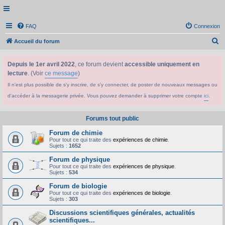
FAQ
Connexion
R
Accueil du forum
e
Depuis le 1er avril 2022
, ce forum devient
accessible uniquement en
c
lecture
. (Voir
ce message
)
h
Il n'est plus possible de s'y inscrire, de s'y connecter, de poster de nouveaux messages ou
e
d'accéder à la messagerie privée. Vous pouvez demander à supprimer votre compte
ici
.
r
c
Forums tout public
h
Forum de chimie
e
Pour tout ce qui traite des
expériences de chimie
.
Sujets :
1652
r
Forum de physique
Pour tout ce qui traite des
expériences de physique
.
Sujets :
534
Forum de biologie
Pour tout ce qui traite des
expériences de biologie
.
Sujets :
303
Discussions scientifiques générales, actualités
scientifiques...