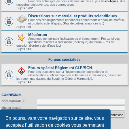
Pour des échanges de points de vue sur des sujets
scientifiques
, des
nouvelles découvertes, des controverses...
Sujets :
282
Discussions sur matériel et produits scientifiques
Pour des renseignements et conseils concernant le choix de matériel
et produits scientifiques. (Pas de petites annonces ici.)
Sujets :
69
Métaforum
Annonces concernant l'utilisation du présent forum ! Posez ici vos
questions relatives à l'utilisation (technique) du forum. (Pas de
question d'ordre scientifique ici.)
Sujets :
13
Forums spécialisés
Forum spécial Règlement CLP/SGH
Pour des questions sur la Réglementation européenne de
classification et étiquetage des substances et mélanges, basée sur
les recommandations du Système Général Harmonisé.
Sujets :
41
CONNEXION
Nom d’utilisateur :
Mot de passe :
J’ai oublié mon mot de passe
Se souvenir de moi
En poursuivant votre navigation sur ce site, vous
acceptez l’utilisation de cookies vous permettant
STATISTIQUES