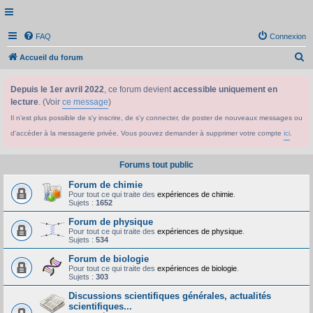
FAQ
Connexion
R
Accueil du forum
e
Depuis le 1er avril 2022
, ce forum devient
accessible uniquement en
c
lecture
. (Voir
ce message
)
h
Il n'est plus possible de s'y inscrire, de s'y connecter, de poster de nouveaux messages ou
e
d'accéder à la messagerie privée. Vous pouvez demander à supprimer votre compte
ici
.
r
c
Forums tout public
h
Forum de chimie
e
Pour tout ce qui traite des
expériences de chimie
.
Sujets :
1652
r
Forum de physique
Pour tout ce qui traite des
expériences de physique
.
Sujets :
534
Forum de biologie
Pour tout ce qui traite des
expériences de biologie
.
Sujets :
303
Discussions scientifiques générales, actualités
scientifiques...