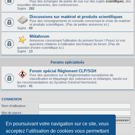
Pour des échanges de points de vue sur des sujets
scientifiques
, des
nouvelles découvertes, des controverses...
Sujets :
282
Discussions sur matériel et produits scientifiques
Pour des renseignements et conseils concernant le choix de matériel
et produits scientifiques. (Pas de petites annonces ici.)
Sujets :
69
Métaforum
Annonces concernant l'utilisation du présent forum ! Posez ici vos
questions relatives à l'utilisation (technique) du forum. (Pas de
question d'ordre scientifique ici.)
Sujets :
13
Forums spécialisés
Forum spécial Règlement CLP/SGH
Pour des questions sur la Réglementation européenne de
classification et étiquetage des substances et mélanges, basée sur
les recommandations du Système Général Harmonisé.
Sujets :
41
CONNEXION
Nom d’utilisateur :
Mot de passe :
J’ai oublié mon mot de passe
Se souvenir de moi
En poursuivant votre navigation sur ce site, vous
acceptez l’utilisation de cookies vous permettant
STATISTIQUES