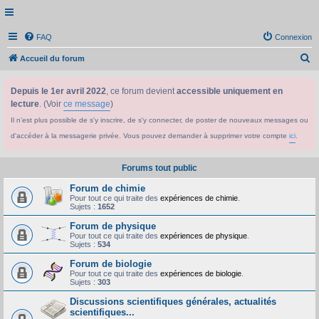
FAQ
Connexion
R
Accueil du forum
e
Depuis le 1er avril 2022
, ce forum devient
accessible uniquement en
c
lecture
. (Voir
ce message
)
h
Il n'est plus possible de s'y inscrire, de s'y connecter, de poster de nouveaux messages ou
e
d'accéder à la messagerie privée. Vous pouvez demander à supprimer votre compte
ici
.
r
c
Forums tout public
h
Forum de chimie
e
Pour tout ce qui traite des
expériences de chimie
.
Sujets :
1652
r
Forum de physique
Pour tout ce qui traite des
expériences de physique
.
Sujets :
534
Forum de biologie
Pour tout ce qui traite des
expériences de biologie
.
Sujets :
303
Discussions scientifiques générales, actualités
scientifiques...