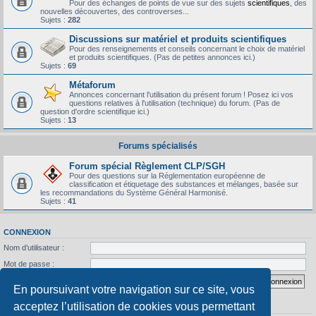
Pour des échanges de points de vue sur des sujets
scientifiques
, des
nouvelles découvertes, des controverses...
Sujets :
282
Discussions sur matériel et produits scientifiques
Pour des renseignements et conseils concernant le choix de matériel
et produits scientifiques. (Pas de petites annonces ici.)
Sujets :
69
Métaforum
Annonces concernant l'utilisation du présent forum ! Posez ici vos
questions relatives à l'utilisation (technique) du forum. (Pas de
question d'ordre scientifique ici.)
Sujets :
13
Forums spécialisés
Forum spécial Règlement CLP/SGH
Pour des questions sur la Réglementation européenne de
classification et étiquetage des substances et mélanges, basée sur
les recommandations du Système Général Harmonisé.
Sujets :
41
CONNEXION
Nom d’utilisateur :
Mot de passe :
J’ai oublié mon mot de passe
Se souvenir de moi
En poursuivant votre navigation sur ce site, vous
acceptez l’utilisation de cookies vous permettant
STATISTIQUES