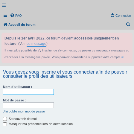
FAQ
Connexion
R
Accueil du forum
e
Depuis le 1er avril 2022
, ce forum devient
accessible uniquement en
c
lecture
. (Voir
ce message
)
h
Il n'est plus possible de s'y inscrire, de s'y connecter, de poster de nouveaux messages ou
e
d'accéder à la messagerie privée. Vous pouvez demander à supprimer votre compte
ici
.
r
c
Vous devez vous inscrire et vous connecter afin de pouvoir
h
consulter le profil des utilisateurs.
e
Nom d’utilisateur :
r
Mot de passe :
J’ai oublié mon mot de passe
Se souvenir de moi
Masquer ma présence lors de cette session