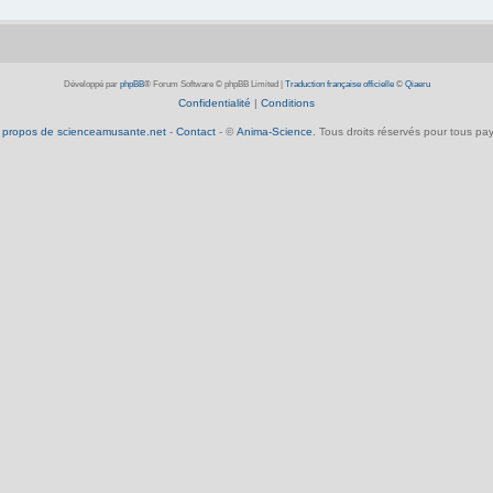
Développé par
phpBB
® Forum Software © phpBB Limited
|
Traduction française officielle
©
Qiaeru
Confidentialité
|
Conditions
 propos de scienceamusante.net
-
Contact
- ©
Anima-Science
. Tous droits réservés pour tous pay