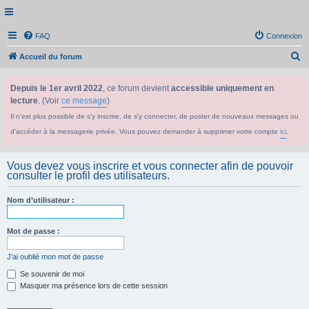
FAQ
Connexion
R
Accueil du forum
e
Depuis le 1er avril 2022
, ce forum devient
accessible uniquement en
c
lecture
. (Voir
ce message
)
h
Il n'est plus possible de s'y inscrire, de s'y connecter, de poster de nouveaux messages ou
e
d'accéder à la messagerie privée. Vous pouvez demander à supprimer votre compte
ici
.
r
c
Vous devez vous inscrire et vous connecter afin de pouvoir
h
consulter le profil des utilisateurs.
e
Nom d’utilisateur :
r
Mot de passe :
J’ai oublié mon mot de passe
Se souvenir de moi
Masquer ma présence lors de cette session