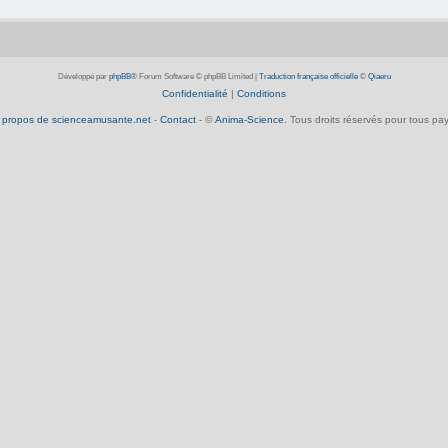
Développé par
phpBB
® Forum Software © phpBB Limited
|
Traduction française officielle
©
Qiaeru
Confidentialité
|
Conditions
 propos de scienceamusante.net
-
Contact
- ©
Anima-Science
. Tous droits réservés pour tous pay