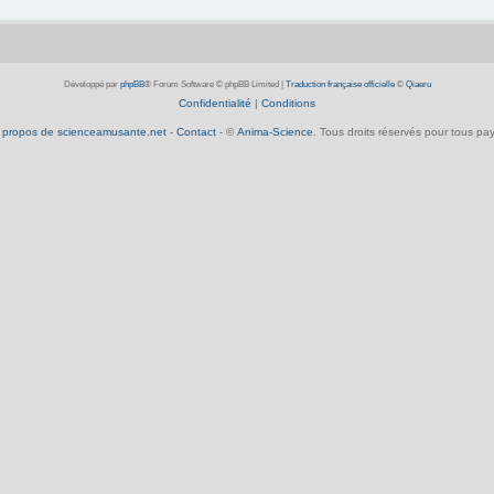
Développé par
phpBB
® Forum Software © phpBB Limited
|
Traduction française officielle
©
Qiaeru
Confidentialité
|
Conditions
 propos de scienceamusante.net
-
Contact
- ©
Anima-Science
. Tous droits réservés pour tous pay